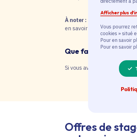
directement à par
Afficher plus d’
À noter :
pour une recherche 
Vous pourrez ret
en savoir plus en interrog
cookies » situé 
Pour en savoir p
Pour en savoir p
Que faire en cas de 
Si vous avez besoin d'une as
Politi
Offres de stag