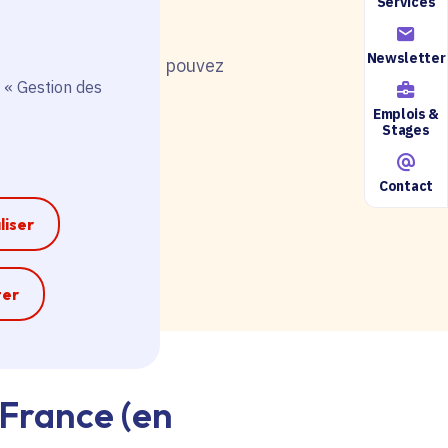
Services
Newsletter
nt de postuler, vous pouvez
 « Gestion des
Emplois &
Stages
Contact
ire accessible ici.
liser
e
ter
-France (en