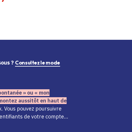
ssous ?
Consultez le mode
 spontanée » ou « mon
montez aussitôt en haut de
x. Vous pouvez poursuivre
ntifiants de votre compte...