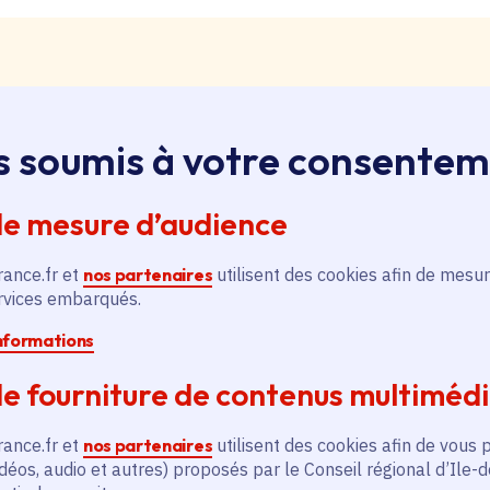
s soumis à votre consente
loi, apprentissage, stage
ssus sur le bouton « Liste d'offres » pour qu'il soit en
de mesure d’audience
ntez aussitôt en haut de page. Redescendez au niveau d
pouvez alors faire une recherche par catégorie (emplo
rance.fr et
nos partenaires
utilisent des cookies afin de mesur
é, filière et département (75, 77, 78, 91, 92, 93, 94, 9
ervices embarqués.
informations
pontanée
e fourniture de contenus multiméd
essus sur le bouton « Candidature spontanée » pour qu'
 vous remontez aussitôt en haut de page. Redescendez 
rance.fr et
nos partenaires
utilisent des cookies afin de vous 
ix. Vous pouvez alors sélectionner siège ou lycées et v
déos, audio et autres) proposés par le Conseil régional d’Ile-
tion publique ou non, apprenti, stagiaire) et candidatez.