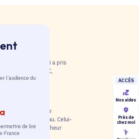
ment
 rouge. Une anomalie
u tableau. Celui-ci a pris
i de catégorie A/B/C,
er l’audience du
5).
ACCÈS
Nos aides
ia
il soit en rouge. Une
Près de
au niveau du tableau. Celui-
chez moi
permettre de lire
otre situation (chercheur
de-France