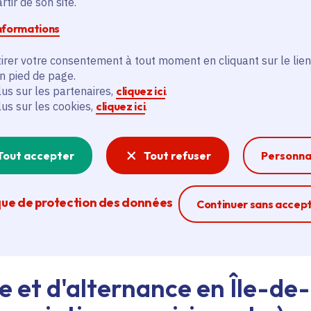
tir de son site.
informations
d'emploi au siège de la Région ou dans les lycées, ava
irer votre consentement à tout moment en cliquant sur le lien
eant nos agents Ambassadeurs.
Plus d'infos.
en pied de page.
lus sur les partenaires,
cliquez ici
.
lus sur les cookies,
cliquez ici
.
problème technique ?
sistance technique, écrivez-nous en utilisant
le formula
Tout accepter
Tout refuser
Personna
que de protection des données
Ferme la modal
Continuer sans accep
e et d'alternance en Île-de