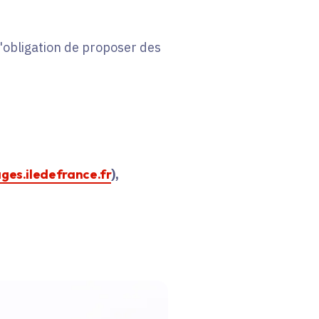
 l'obligation de proposer des
ages.iledefrance.fr
),