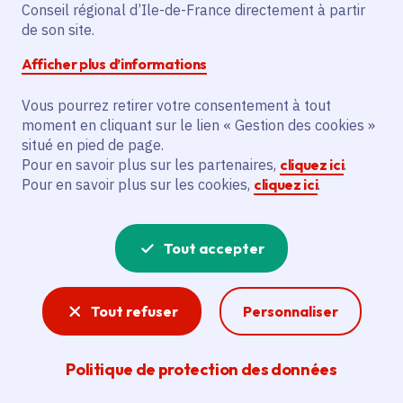
Partager sur Facebook
Partager sur Twitter
Partager sur Linkedin
Copier dans le presse-papier
Conseil régional d’Ile-de-France directement à partir
de son site.
Afficher plus d’informations
Vous pourrez retirer votre consentement à tout
moment en cliquant sur le lien « Gestion des cookies »
Vous recherchez un emploi dans
situé en pied de page.
l'informatique, la communication, le
Pour en savoir plus sur les partenaires,
cliquez ici
.
Pour en savoir plus sur les cookies,
cliquez ici
.
marketing, la comptabilité... ? Un poste
de cuisinier ou d'agent d'entretien ?
Tout accepter
Consultez toutes les offres d'emploi, de
stage et d'alternance proposées dans les
Tout refuser
Personnaliser
services de la Région Île-de-France et ses
lycées. Si besoin, envoyez une
Politique de protection des données
candidature spontanée.