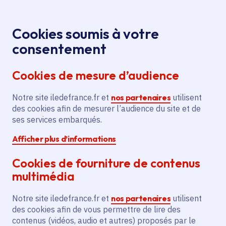
Panneau de gestion des cookies
Aller au menu
Aller au contenu principal
Aller au pied de page
Menu
Je re
Cookies soumis à votre
Offres d'emploi et de stage de la
Accueil
consentement
Région Île-de-France
Cookies de mesure d’audience
Notre site iledefrance.fr et
nos partenaires
utilisent
Offres d'emploi et de
des cookies afin de mesurer l’audience du site et de
ses services embarqués.
stage de la Région Île-
Afficher plus d’informations
de-France
Cookies de fourniture de contenus
multimédia
Partager
Notre site iledefrance.fr et
nos partenaires
utilisent
des cookies afin de vous permettre de lire des
contenus (vidéos, audio et autres) proposés par le