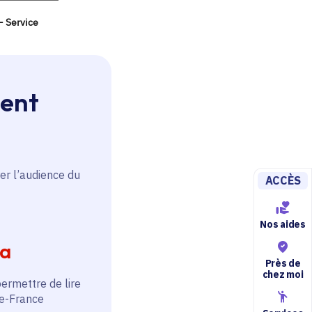
ment
er l’audience du
ACCÈS
Nos aides
ia
Près de
chez moi
permettre de lire
de-France