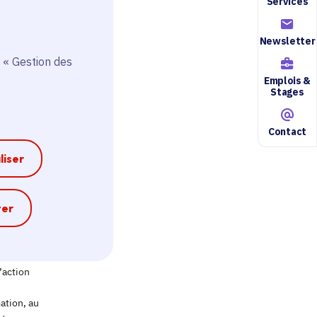
Services
Newsletter
 « Gestion des
Emplois &
Stages
Contact
liser
e
ter