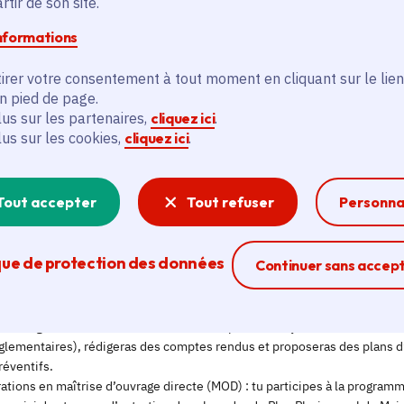
tir de son site.
informations
irer votre consentement à tout moment en cliquant sur le lien
en pied de page.
lus sur les partenaires,
cliquez ici
.
lus sur les cookies,
cliquez ici
.
Tout accepter
Tout refuser
Personna
que de protection des données
Ferme la modal
Continuer sans accep