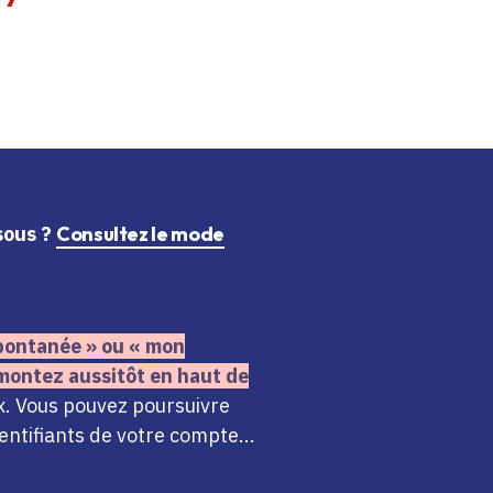
ssous ?
Consultez le mode
 spontanée » ou « mon
montez aussitôt en haut de
x. Vous pouvez poursuivre
ntifiants de votre compte...