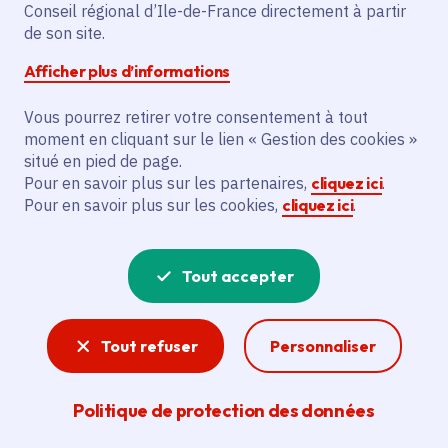
Partager sur Facebook
Partager sur Twitter
Partager sur Linkedin
Copier dans le presse-papier
Conseil régional d’Ile-de-France directement à partir
de son site.
Afficher plus d’informations
Vous pourrez retirer votre consentement à tout
moment en cliquant sur le lien « Gestion des cookies »
Vous recherchez un emploi dans
situé en pied de page.
l'informatique, la communication, le
Pour en savoir plus sur les partenaires,
cliquez ici
.
Pour en savoir plus sur les cookies,
cliquez ici
.
marketing, la comptabilité... ? Un poste
de cuisinier ou d'agent d'entretien ?
Tout accepter
Consultez toutes les offres d'emploi, de
stage et d'alternance proposées dans les
Tout refuser
Personnaliser
services de la Région Île-de-France et ses
lycées. Si besoin, envoyez une
Politique de protection des données
candidature spontanée.