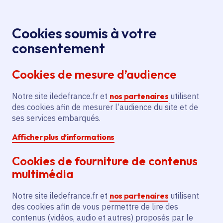
Panneau de gestion des cookies
Aller au menu
Aller au contenu principal
Aller au pied de page
Menu
Je re
Cookies soumis à votre
Offres d'emploi et de stage de la
Accueil
consentement
Région Île-de-France
Cookies de mesure d’audience
Notre site iledefrance.fr et
nos partenaires
utilisent
Offres d'emploi et de
des cookies afin de mesurer l’audience du site et de
ses services embarqués.
stage de la Région Île-
Afficher plus d’informations
de-France
Cookies de fourniture de contenus
multimédia
Partager
Notre site iledefrance.fr et
nos partenaires
utilisent
des cookies afin de vous permettre de lire des
contenus (vidéos, audio et autres) proposés par le