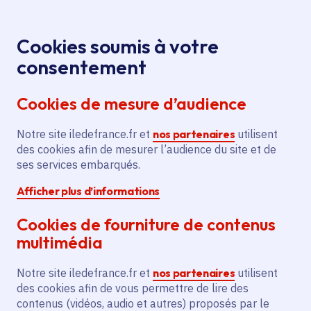
Panneau de gestion des cookies
Aller au menu
Aller au contenu principal
Aller au pied de page
Menu
Je re
Cookies soumis à votre
Offres d'emploi et de stage de la
Accueil
consentement
Région Île-de-France
Cookies de mesure d’audience
Notre site iledefrance.fr et
nos partenaires
utilisent
Offres d'emploi et de
des cookies afin de mesurer l’audience du site et de
ses services embarqués.
stage de la Région Île-
Afficher plus d’informations
de-France
Cookies de fourniture de contenus
multimédia
Partager
Notre site iledefrance.fr et
nos partenaires
utilisent
des cookies afin de vous permettre de lire des
contenus (vidéos, audio et autres) proposés par le