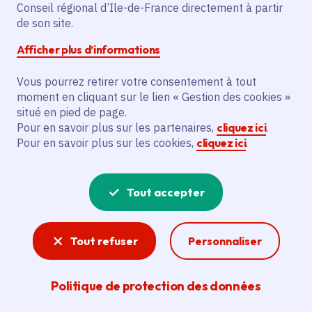
Partager sur Facebook
Partager sur Twitter
Partager sur Linkedin
Copier dans le presse-papier
Conseil régional d’Ile-de-France directement à partir
de son site.
Afficher plus d’informations
Vous pourrez retirer votre consentement à tout
moment en cliquant sur le lien « Gestion des cookies »
Vous recherchez un emploi dans
situé en pied de page.
l'informatique, la communication, le
Pour en savoir plus sur les partenaires,
cliquez ici
.
Pour en savoir plus sur les cookies,
cliquez ici
.
marketing, la comptabilité... ? Un poste
de cuisinier ou d'agent d'entretien ?
Tout accepter
Consultez toutes les offres d'emploi, de
stage et d'alternance proposées dans les
Tout refuser
Personnaliser
services de la Région Île-de-France et ses
lycées. Si besoin, envoyez une
Politique de protection des données
candidature spontanée.