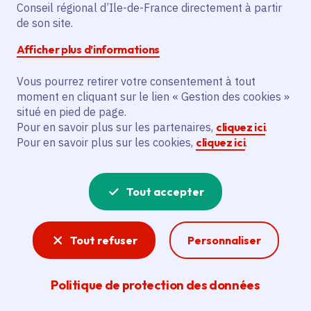
Partager sur Facebook
Partager sur Twitter
Partager sur Linkedin
Copier dans le presse-papier
Conseil régional d’Ile-de-France directement à partir
de son site.
Afficher plus d’informations
Vous pourrez retirer votre consentement à tout
moment en cliquant sur le lien « Gestion des cookies »
Vous recherchez un emploi dans
situé en pied de page.
l'informatique, la communication, le
Pour en savoir plus sur les partenaires,
cliquez ici
.
Pour en savoir plus sur les cookies,
cliquez ici
.
marketing, la comptabilité... ? Un poste
de cuisinier ou d'agent d'entretien ?
Tout accepter
Consultez toutes les offres d'emploi, de
stage et d'alternance proposées dans les
Tout refuser
Personnaliser
services de la Région Île-de-France et ses
lycées. Si besoin, envoyez une
Politique de protection des données
candidature spontanée.