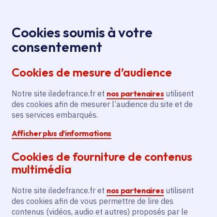
Panneau de gestion des cookies
Aller au menu
Aller au contenu principal
Aller au pied de page
Menu
Je re
Cookies soumis à votre
Offres d'emploi et de stage de la
Accueil
consentement
Région Île-de-France
Cookies de mesure d’audience
Notre site iledefrance.fr et
nos partenaires
utilisent
Offres d'emploi et de
des cookies afin de mesurer l’audience du site et de
ses services embarqués.
stage de la Région Île-
Afficher plus d’informations
de-France
Cookies de fourniture de contenus
multimédia
Partager
Notre site iledefrance.fr et
nos partenaires
utilisent
des cookies afin de vous permettre de lire des
contenus (vidéos, audio et autres) proposés par le