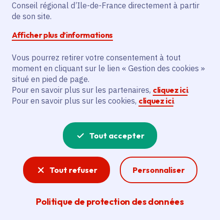
Partager sur Facebook
Partager sur Twitter
Partager sur Linkedin
Copier dans le presse-papier
Conseil régional d’Ile-de-France directement à partir
de son site.
Afficher plus d’informations
Vous pourrez retirer votre consentement à tout
moment en cliquant sur le lien « Gestion des cookies »
Vous recherchez un emploi dans
situé en pied de page.
l'informatique, la communication, le
Pour en savoir plus sur les partenaires,
cliquez ici
.
Pour en savoir plus sur les cookies,
cliquez ici
.
marketing, la comptabilité... ? Un poste
de cuisinier ou d'agent d'entretien ?
Tout accepter
Consultez toutes les offres d'emploi, de
stage et d'alternance proposées dans les
Tout refuser
Personnaliser
services de la Région Île-de-France et ses
lycées. Si besoin, envoyez une
Politique de protection des données
candidature spontanée.