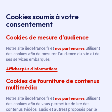
Panneau de gestion des cookies
Aller au menu
Aller au contenu principal
Aller au pied de page
Menu
Je re
Cookies soumis à votre
Offres d'emploi et de stage de la
Accueil
consentement
Région Île-de-France
Cookies de mesure d’audience
Notre site iledefrance.fr et
nos partenaires
utilisent
Offres d'emploi et de
des cookies afin de mesurer l’audience du site et de
ses services embarqués.
stage de la Région Île-
Afficher plus d’informations
de-France
Cookies de fourniture de contenus
multimédia
Partager
Notre site iledefrance.fr et
nos partenaires
utilisent
des cookies afin de vous permettre de lire des
contenus (vidéos, audio et autres) proposés par le