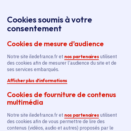
Panneau de gestion des cookies
Aller au menu
Aller au contenu principal
Aller au pied de page
Menu
Je re
Cookies soumis à votre
Offres d'emploi et de stage de la
Accueil
consentement
Région Île-de-France
Cookies de mesure d’audience
Notre site iledefrance.fr et
nos partenaires
utilisent
Offres d'emploi et de
des cookies afin de mesurer l’audience du site et de
ses services embarqués.
stage de la Région Île-
Afficher plus d’informations
de-France
Cookies de fourniture de contenus
multimédia
Partager
Notre site iledefrance.fr et
nos partenaires
utilisent
des cookies afin de vous permettre de lire des
contenus (vidéos, audio et autres) proposés par le