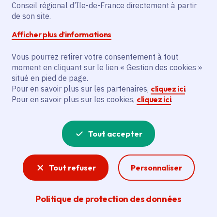
Partager sur Facebook
Partager sur Twitter
Partager sur Linkedin
Copier dans le presse-papier
Conseil régional d’Ile-de-France directement à partir
de son site.
Afficher plus d’informations
Vous pourrez retirer votre consentement à tout
moment en cliquant sur le lien « Gestion des cookies »
Vous recherchez un emploi dans
situé en pied de page.
l'informatique, la communication, le
Pour en savoir plus sur les partenaires,
cliquez ici
.
Pour en savoir plus sur les cookies,
cliquez ici
.
marketing, la comptabilité... ? Un poste
de cuisinier ou d'agent d'entretien ?
Tout accepter
Consultez toutes les offres d'emploi, de
stage et d'alternance proposées dans les
Tout refuser
Personnaliser
services de la Région Île-de-France et ses
lycées. Si besoin, envoyez une
Politique de protection des données
candidature spontanée.