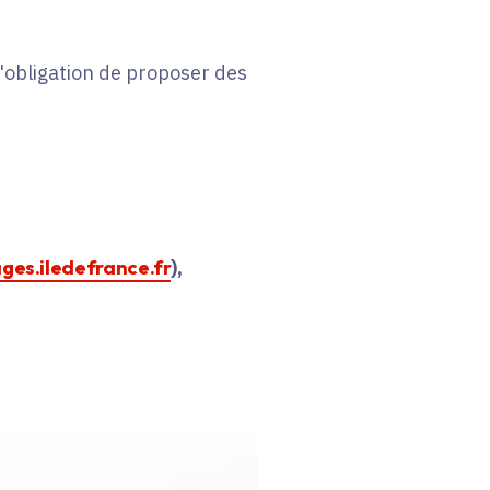
 l'obligation de proposer des
ages.iledefrance.fr
),