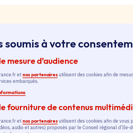
s soumis à votre consente
loi, apprentissage, stage
ssus sur le bouton « Liste d'offres » pour qu'il soit en
de mesure d’audience
ntez aussitôt en haut de page. Redescendez au niveau d
pouvez alors faire une recherche par catégorie (emplo
rance.fr et
nos partenaires
utilisent des cookies afin de mesur
é, filière et département (75, 77, 78, 91, 92, 93, 94, 9
ervices embarqués.
informations
pontanée
e fourniture de contenus multiméd
essus sur le bouton « Candidature spontanée » pour qu'
 vous remontez aussitôt en haut de page. Redescendez 
rance.fr et
nos partenaires
utilisent des cookies afin de vous 
ix. Vous pouvez alors sélectionner siège ou lycées et v
déos, audio et autres) proposés par le Conseil régional d’Ile-
tion publique ou non, apprenti, stagiaire) et candidatez.