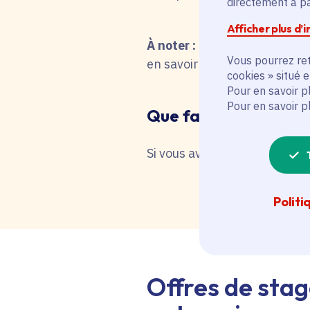
directement à par
Afficher plus d’
À noter :
pour une recherche 
Vous pourrez ret
en savoir plus en interrog
cookies » situé 
Pour en savoir p
Pour en savoir p
Que faire en cas de 
Si vous avez besoin d'une as
Politi
Offres de stag