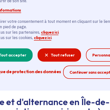
tir de son site.
informations
d'emploi au siège de la Région ou dans les lycées, ava
irer votre consentement à tout moment en cliquant sur le lien
eant nos agents Ambassadeurs.
Plus d'infos.
en pied de page.
lus sur les partenaires,
cliquez ici
.
lus sur les cookies,
cliquez ici
.
problème technique ?
sistance technique, écrivez-nous en utilisant
le formula
Tout accepter
Tout refuser
Personna
que de protection des données
Ferme la modal
Continuer sans accep
e et d'alternance en Île-de