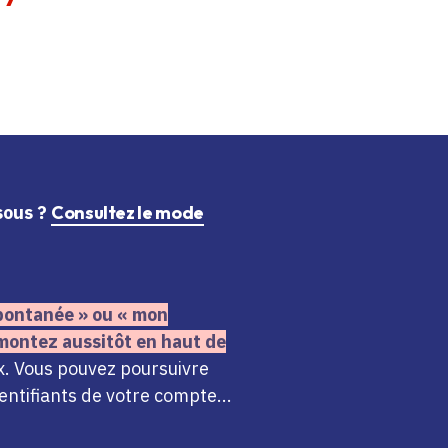
ssous ?
Consultez le mode
 spontanée » ou « mon
montez aussitôt en haut de
x. Vous pouvez poursuivre
ntifiants de votre compte...