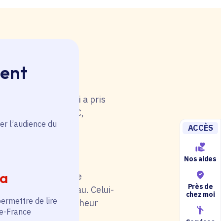
ment
 rouge. Une anomalie
u tableau. Celui-ci a pris
i de catégorie A/B/C,
er l’audience du
5).
ACCÈS
Nos aides
ia
il soit en rouge. Une
Près de
au niveau du tableau. Celui-
chez moi
permettre de lire
otre situation (chercheur
de-France