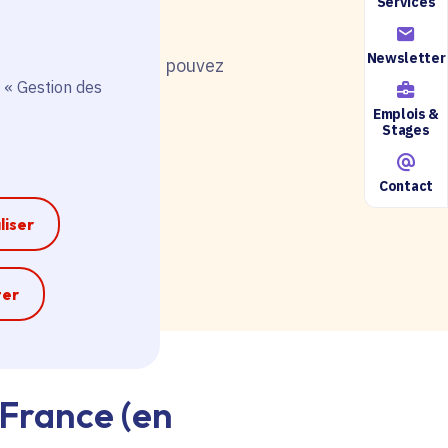
Services
Newsletter
nt de postuler, vous pouvez
 « Gestion des
Emplois &
Stages
Contact
ire accessible ici.
liser
e
ter
-France (en