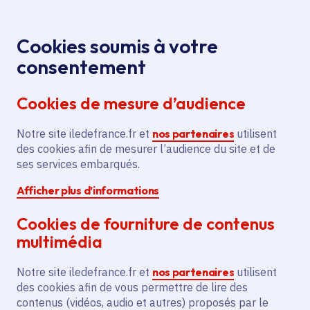
Panneau de gestion des cookies
Aller au menu
Aller au contenu principal
Aller au pied de page
Menu
Je re
Cookies soumis à votre
Offres d'emploi et de stage de la
Accueil
consentement
Région Île-de-France
Cookies de mesure d’audience
Notre site iledefrance.fr et
nos partenaires
utilisent
Offres d'emploi et de
des cookies afin de mesurer l’audience du site et de
ses services embarqués.
stage de la Région Île-
Afficher plus d’informations
de-France
Cookies de fourniture de contenus
multimédia
Partager
Notre site iledefrance.fr et
nos partenaires
utilisent
des cookies afin de vous permettre de lire des
contenus (vidéos, audio et autres) proposés par le