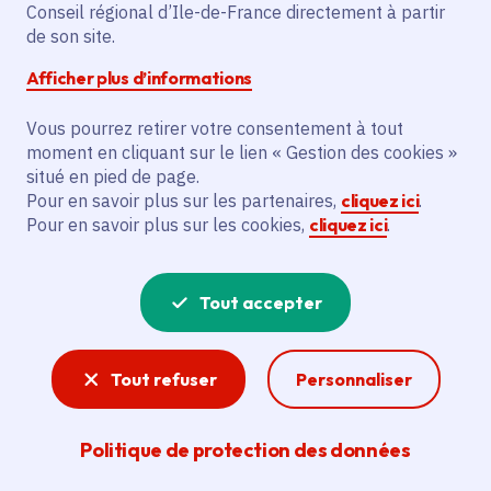
Partager sur Facebook
Partager sur Twitter
Partager sur Linkedin
Copier dans le presse-papier
Conseil régional d’Ile-de-France directement à partir
de son site.
Afficher plus d’informations
Vous pourrez retirer votre consentement à tout
moment en cliquant sur le lien « Gestion des cookies »
Vous recherchez un emploi dans
situé en pied de page.
l'informatique, la communication, le
Pour en savoir plus sur les partenaires,
cliquez ici
.
Pour en savoir plus sur les cookies,
cliquez ici
.
marketing, la comptabilité... ? Un poste
de cuisinier ou d'agent d'entretien ?
Tout accepter
Consultez toutes les offres d'emploi, de
stage et d'alternance proposées dans les
Tout refuser
Personnaliser
services de la Région Île-de-France et ses
lycées. Si besoin, envoyez une
Politique de protection des données
candidature spontanée.