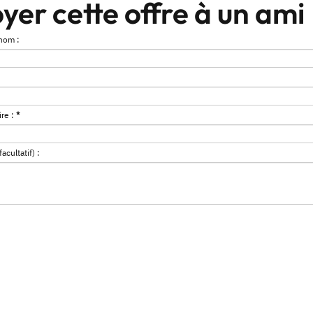
yer cette offre à un ami
nom :
re :
*
cultatif) :