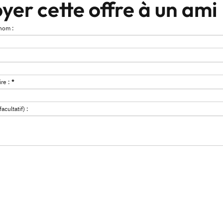
yer cette offre à un ami
nom :
re :
*
cultatif) :