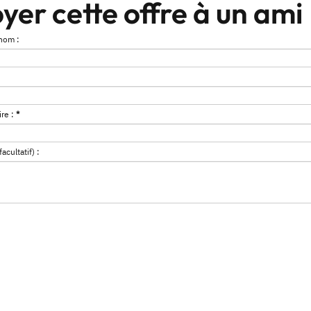
yer cette offre à un ami
nom :
re :
*
cultatif) :