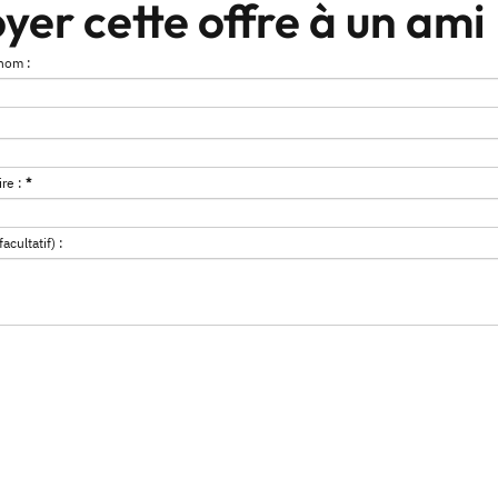
yer cette offre à un ami
nom :
re :
*
cultatif) :