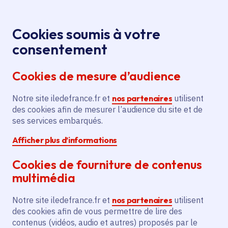
Panneau de gestion des cookies
Aller au menu
Aller au contenu principal
Aller au pied de page
Menu
Je re
Cookies soumis à votre
Offres d'emploi et de stage de la
Accueil
consentement
Région Île-de-France
Cookies de mesure d’audience
Notre site iledefrance.fr et
nos partenaires
utilisent
Offres d'emploi et de
des cookies afin de mesurer l’audience du site et de
ses services embarqués.
stage de la Région Île-
Afficher plus d’informations
de-France
Cookies de fourniture de contenus
multimédia
Partager
Notre site iledefrance.fr et
nos partenaires
utilisent
des cookies afin de vous permettre de lire des
contenus (vidéos, audio et autres) proposés par le