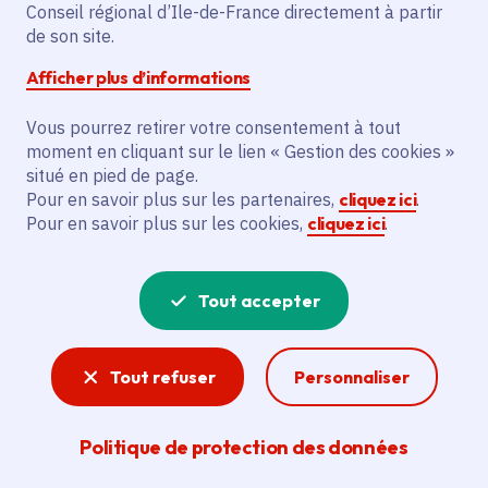
Partager sur Facebook
Partager sur Twitter
Partager sur Linkedin
Copier dans le presse-papier
Conseil régional d’Ile-de-France directement à partir
de son site.
Afficher plus d’informations
Vous pourrez retirer votre consentement à tout
moment en cliquant sur le lien « Gestion des cookies »
Vous recherchez un emploi dans
situé en pied de page.
l'informatique, la communication, le
Pour en savoir plus sur les partenaires,
cliquez ici
.
Pour en savoir plus sur les cookies,
cliquez ici
.
marketing, la comptabilité... ? Un poste
de cuisinier ou d'agent d'entretien ?
Tout accepter
Consultez toutes les offres d'emploi, de
stage et d'alternance proposées dans les
Tout refuser
Personnaliser
services de la Région Île-de-France et ses
lycées. Si besoin, envoyez une
Politique de protection des données
candidature spontanée.