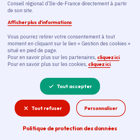
Partager sur Facebook
Partager sur Twitter
Partager sur Linkedin
Copier dans le presse-papier
Conseil régional d’Ile-de-France directement à partir
de son site.
Afficher plus d’informations
Vous pourrez retirer votre consentement à tout
moment en cliquant sur le lien « Gestion des cookies »
Vous recherchez un emploi dans
situé en pied de page.
l'informatique, la communication, le
Pour en savoir plus sur les partenaires,
cliquez ici
.
Pour en savoir plus sur les cookies,
cliquez ici
.
marketing, la comptabilité... ? Un poste
de cuisinier ou d'agent d'entretien ?
Tout accepter
Consultez toutes les offres d'emploi, de
stage et d'alternance proposées dans les
Tout refuser
Personnaliser
services de la Région Île-de-France et ses
lycées. Si besoin, envoyez une
Politique de protection des données
candidature spontanée.