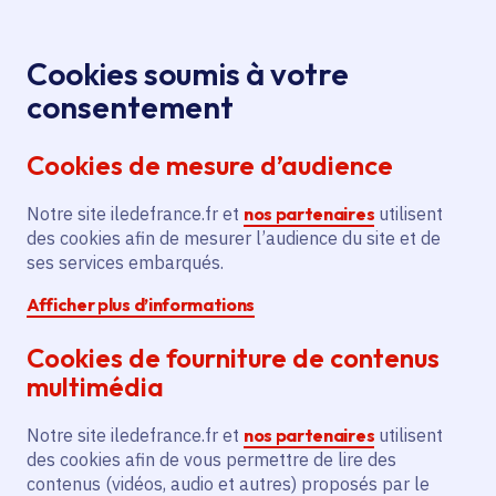
Panneau de gestion des cookies
Aller au menu
Aller au contenu principal
Aller au pied de page
Menu
Je re
Cookies soumis à votre
Offres d'emploi et de stage de la
Accueil
consentement
Région Île-de-France
Cookies de mesure d’audience
Notre site iledefrance.fr et
nos partenaires
utilisent
Offres d'emploi et de
des cookies afin de mesurer l’audience du site et de
ses services embarqués.
stage de la Région Île-
Afficher plus d’informations
de-France
Cookies de fourniture de contenus
multimédia
Partager
Notre site iledefrance.fr et
nos partenaires
utilisent
des cookies afin de vous permettre de lire des
contenus (vidéos, audio et autres) proposés par le