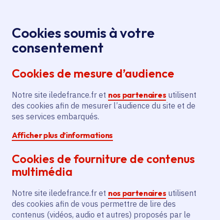
Panneau de gestion des cookies
Aller au menu
Aller au contenu principal
Aller au pied de page
Menu
Je re
Cookies soumis à votre
Offres d'emploi et de stage de la
Accueil
consentement
Région Île-de-France
Cookies de mesure d’audience
Notre site iledefrance.fr et
nos partenaires
utilisent
Offres d'emploi et de
des cookies afin de mesurer l’audience du site et de
ses services embarqués.
stage de la Région Île-
Afficher plus d’informations
de-France
Cookies de fourniture de contenus
multimédia
Partager
Notre site iledefrance.fr et
nos partenaires
utilisent
des cookies afin de vous permettre de lire des
contenus (vidéos, audio et autres) proposés par le