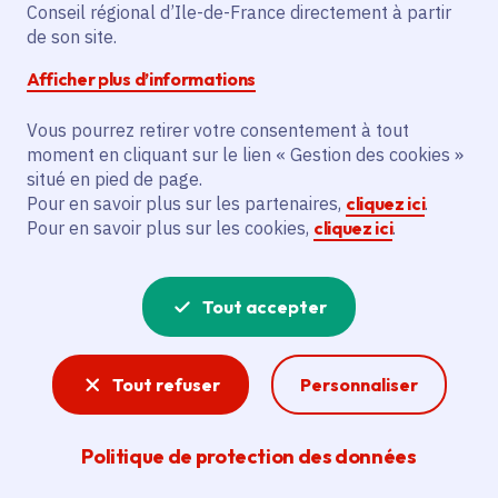
Partager sur Facebook
Partager sur Twitter
Partager sur Linkedin
Copier dans le presse-papier
Conseil régional d’Ile-de-France directement à partir
de son site.
Afficher plus d’informations
Vous pourrez retirer votre consentement à tout
moment en cliquant sur le lien « Gestion des cookies »
Vous recherchez un emploi dans
situé en pied de page.
l'informatique, la communication, le
Pour en savoir plus sur les partenaires,
cliquez ici
.
Pour en savoir plus sur les cookies,
cliquez ici
.
marketing, la comptabilité... ? Un poste
de cuisinier ou d'agent d'entretien ?
Tout accepter
Consultez toutes les offres d'emploi, de
stage et d'alternance proposées dans les
Tout refuser
Personnaliser
services de la Région Île-de-France et ses
lycées. Si besoin, envoyez une
Politique de protection des données
candidature spontanée.