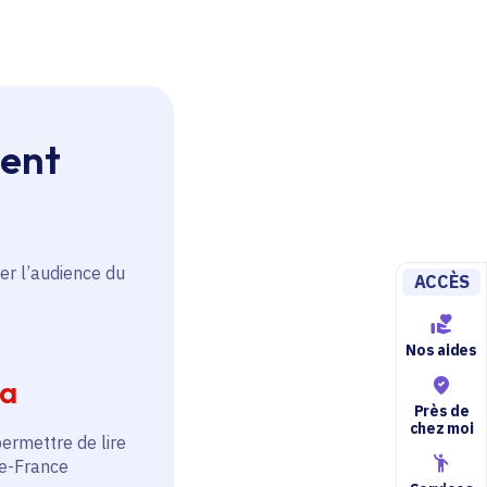
ment
er l’audience du
ACCÈS
Nos aides
ia
Près de
chez moi
permettre de lire
de-France