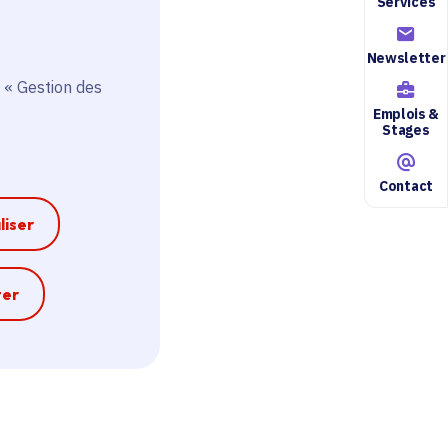
Services
Newsletter
 « Gestion des
Emplois &
Stages
Contact
liser
e
ter