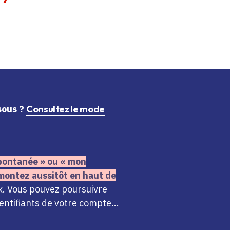
ssous ?
Consultez le mode
 spontanée » ou « mon
montez aussitôt en haut de
x. Vous pouvez poursuivre
ntifiants de votre compte...