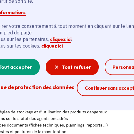
tir de son site.
informations
irer votre consentement à tout moment en cliquant sur le lien
en pied de page.
lus sur les partenaires,
cliquez ici
.
lus sur les cookies,
cliquez ici
.
Tout accepter
Tout refuser
Personna
que de protection des données
Ferme la modal
Continuer sans accep