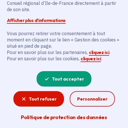
Partager sur Facebook
Partager sur Twitter
Partager sur Linkedin
Copier dans le presse-papier
Conseil régional d’Ile-de-France directement à partir
de son site.
Afficher plus d’informations
Vous pourrez retirer votre consentement à tout
moment en cliquant sur le lien « Gestion des cookies »
Vous recherchez un emploi dans
situé en pied de page.
l'informatique, la communication, le
Pour en savoir plus sur les partenaires,
cliquez ici
.
Pour en savoir plus sur les cookies,
cliquez ici
.
marketing, la comptabilité... ? Un poste
de cuisinier ou d'agent d'entretien ?
Tout accepter
Consultez toutes les offres d'emploi, de
stage et d'alternance proposées dans les
Tout refuser
Personnaliser
services de la Région Île-de-France et ses
lycées. Si besoin, envoyez une
Politique de protection des données
candidature spontanée.