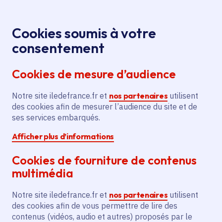
Panneau de gestion des cookies
Aller au menu
Aller au contenu principal
Aller au pied de page
Menu
Je re
Cookies soumis à votre
Offres d'emploi et de stage de la
Accueil
consentement
Région Île-de-France
Cookies de mesure d’audience
Notre site iledefrance.fr et
nos partenaires
utilisent
Offres d'emploi et de
des cookies afin de mesurer l’audience du site et de
ses services embarqués.
stage de la Région Île-
Afficher plus d’informations
de-France
Cookies de fourniture de contenus
multimédia
Partager
Notre site iledefrance.fr et
nos partenaires
utilisent
des cookies afin de vous permettre de lire des
contenus (vidéos, audio et autres) proposés par le