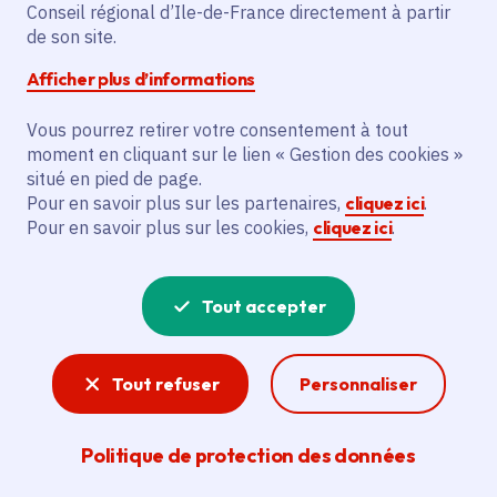
Partager sur Facebook
Partager sur Twitter
Partager sur Linkedin
Copier dans le presse-papier
Conseil régional d’Ile-de-France directement à partir
de son site.
Afficher plus d’informations
Vous pourrez retirer votre consentement à tout
moment en cliquant sur le lien « Gestion des cookies »
Vous recherchez un emploi dans
situé en pied de page.
l'informatique, la communication, le
Pour en savoir plus sur les partenaires,
cliquez ici
.
Pour en savoir plus sur les cookies,
cliquez ici
.
marketing, la comptabilité... ? Un poste
de cuisinier ou d'agent d'entretien ?
Tout accepter
Consultez toutes les offres d'emploi, de
stage et d'alternance proposées dans les
Tout refuser
Personnaliser
services de la Région Île-de-France et ses
lycées. Si besoin, envoyez une
Politique de protection des données
candidature spontanée.