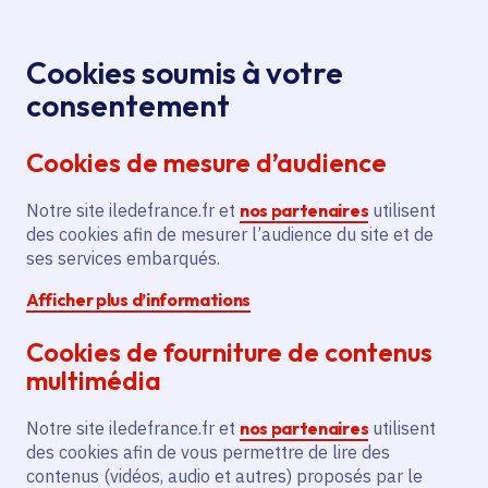
Panneau de gestion des cookies
Aller au menu
Aller au contenu principal
Aller au pied de page
Menu
Je re
Cookies soumis à votre
Offres d'emploi et de stage de la
Accueil
consentement
Région Île-de-France
Cookies de mesure d’audience
Notre site iledefrance.fr et
nos partenaires
utilisent
Offres d'emploi et de
des cookies afin de mesurer l’audience du site et de
ses services embarqués.
stage de la Région Île-
Afficher plus d’informations
de-France
Cookies de fourniture de contenus
multimédia
Partager
Notre site iledefrance.fr et
nos partenaires
utilisent
des cookies afin de vous permettre de lire des
contenus (vidéos, audio et autres) proposés par le