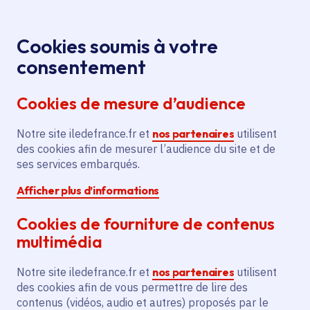
Panneau de gestion des cookies
Aller au menu
Aller au contenu principal
Aller au pied de page
Menu
Je re
Cookies soumis à votre
Offres d'emploi et de stage de la
Accueil
consentement
Région Île-de-France
Cookies de mesure d’audience
Notre site iledefrance.fr et
nos partenaires
utilisent
Offres d'emploi et de
des cookies afin de mesurer l’audience du site et de
ses services embarqués.
stage de la Région Île-
Afficher plus d’informations
de-France
Cookies de fourniture de contenus
multimédia
Partager
Notre site iledefrance.fr et
nos partenaires
utilisent
des cookies afin de vous permettre de lire des
contenus (vidéos, audio et autres) proposés par le