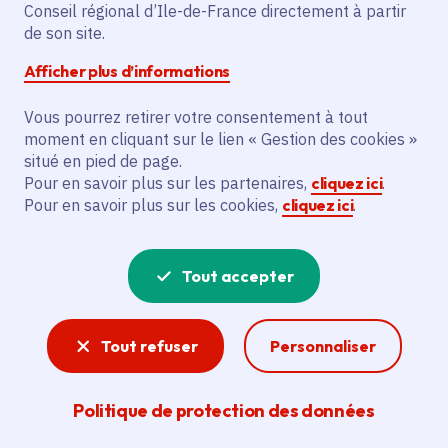
Partager sur Facebook
Partager sur Twitter
Partager sur Linkedin
Copier dans le presse-papier
Conseil régional d’Ile-de-France directement à partir
de son site.
Afficher plus d’informations
Vous pourrez retirer votre consentement à tout
moment en cliquant sur le lien « Gestion des cookies »
Vous recherchez un emploi dans
situé en pied de page.
l'informatique, la communication, le
Pour en savoir plus sur les partenaires,
cliquez ici
.
Pour en savoir plus sur les cookies,
cliquez ici
.
marketing, la comptabilité... ? Un poste
de cuisinier ou d'agent d'entretien ?
Tout accepter
Consultez toutes les offres d'emploi, de
stage et d'alternance proposées dans les
Tout refuser
Personnaliser
services de la Région Île-de-France et ses
lycées. Si besoin, envoyez une
Politique de protection des données
candidature spontanée.