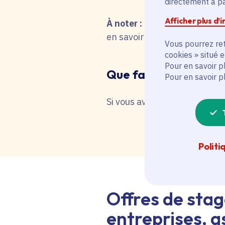
directement à par
Afficher plus d’
À noter :
pour une recherche 
en savoir plus en interrog
Vous pourrez ret
cookies » situé 
Pour en savoir p
Que faire en cas de 
Pour en savoir p
Si vous avez besoin d'une as
Politi
Offres de stag
entreprises, as