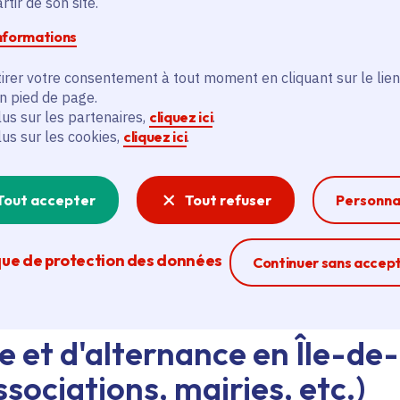
tir de son site.
informations
d'emploi au siège de la Région ou dans les lycées, ava
eant nos agents Ambassadeurs.
Plus d'infos.
irer votre consentement à tout moment en cliquant sur le lien
en pied de page.
lus sur les partenaires,
cliquez ici
.
problème technique ?
lus sur les cookies,
cliquez ici
.
sistance technique, écrivez-nous en utilisant
le formula
Tout accepter
Tout refuser
Personna
que de protection des données
Ferme la modal
Continuer sans accep
e et d'alternance en Île-de
sociations, mairies, etc.)