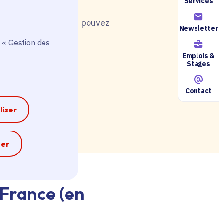
Services
nt de postuler, vous pouvez
Newsletter
 « Gestion des
Emplois &
Stages
Contact
ire accessible ici.
liser
e
ter
-France (en