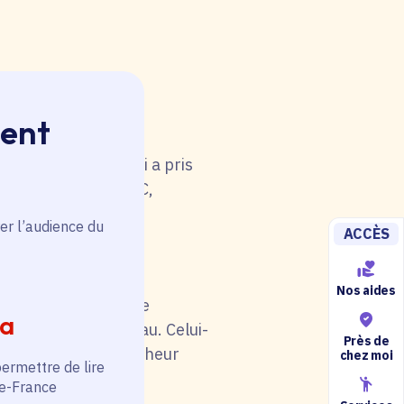
ment
 rouge. Une anomalie
u tableau. Celui-ci a pris
i de catégorie A/B/C,
5).
er l’audience du
ACCÈS
Nos aides
il soit en rouge. Une
ia
au niveau du tableau. Celui-
Près de
otre situation (chercheur
chez moi
permettre de lire
de-France