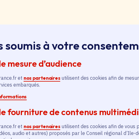
loi, apprentissage, stage
s soumis à votre consente
ssus sur le bouton « Liste d'offres » pour qu'il soit en
ntez aussitôt en haut de page. Redescendez au niveau d
de mesure d’audience
pouvez alors faire une recherche par catégorie (emplo
é, filière et département (75, 77, 78, 91, 92, 93, 94, 9
rance.fr et
nos partenaires
utilisent des cookies afin de mesur
ervices embarqués.
pontanée
informations
essus sur le bouton « Candidature spontanée » pour qu'
e fourniture de contenus multiméd
 vous remontez aussitôt en haut de page. Redescendez 
ix. Vous pouvez alors sélectionner siège ou lycées et v
rance.fr et
nos partenaires
utilisent des cookies afin de vous 
tion publique ou non, apprenti, stagiaire) et candidatez.
déos, audio et autres) proposés par le Conseil régional d’Ile-