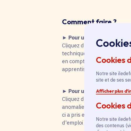
Comment faire
?
► Pour une recherche d'emp
Cookie
Cliquez dans le tableau ci-de
technique fait que vous remo
Cookies 
en compte votre choix. Vous 
apprentissage, stage), mot-cl
Notre site iledef
site et de ses s
► Pour une candidature s
Afficher plus d’
Cliquez dans le tableau ci-d
Cookies d
anomalie technique fait que
ci a pris en compte votre cho
Notre site iledef
d'emploi titulaire de la fonc
des contenus (vi