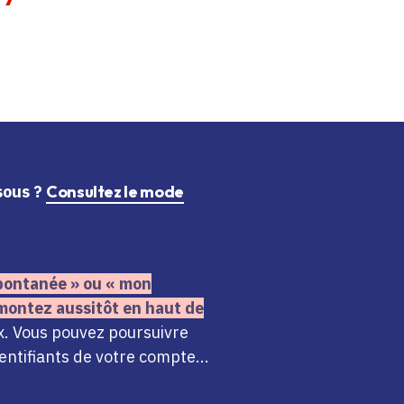
ssous ?
Consultez le mode
 spontanée » ou « mon
montez aussitôt en haut de
x. Vous pouvez poursuivre
ntifiants de votre compte...