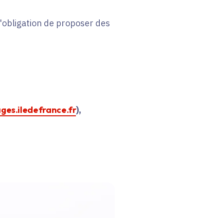
 l'obligation de proposer des
ages.iledefrance.fr
),