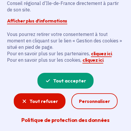
Partager sur Facebook
Partager sur Twitter
Partager sur Linkedin
Copier dans le presse-papier
Conseil régional d’Ile-de-France directement à partir
de son site.
Afficher plus d’informations
Vous pourrez retirer votre consentement à tout
moment en cliquant sur le lien « Gestion des cookies »
Vous recherchez un emploi dans
situé en pied de page.
l'informatique, la communication, le
Pour en savoir plus sur les partenaires,
cliquez ici
.
Pour en savoir plus sur les cookies,
cliquez ici
.
marketing, la comptabilité... ? Un poste
de cuisinier ou d'agent d'entretien ?
Tout accepter
Consultez toutes les offres d'emploi, de
stage et d'alternance proposées dans les
Tout refuser
Personnaliser
services de la Région Île-de-France et ses
lycées. Si besoin, envoyez une
Politique de protection des données
candidature spontanée.