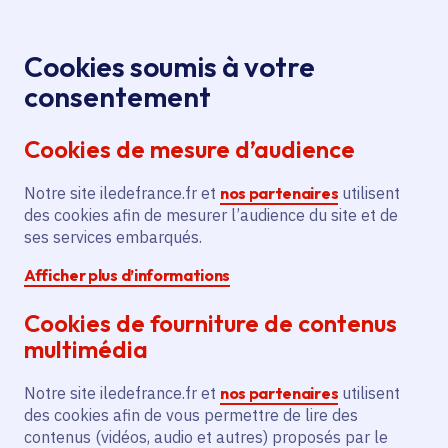
Panneau de gestion des cookies
Aller au menu
Aller au contenu principal
Aller au pied de page
Menu
Je re
Cookies soumis à votre
Offres d'emploi et de stage de la
Accueil
consentement
Région Île-de-France
Cookies de mesure d’audience
Notre site iledefrance.fr et
nos partenaires
utilisent
Offres d'emploi et de
des cookies afin de mesurer l’audience du site et de
ses services embarqués.
stage de la Région Île-
Afficher plus d’informations
de-France
Cookies de fourniture de contenus
multimédia
Partager
Notre site iledefrance.fr et
nos partenaires
utilisent
des cookies afin de vous permettre de lire des
contenus (vidéos, audio et autres) proposés par le