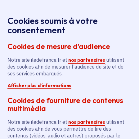
Panneau de gestion des cookies
Aller au menu
Aller au contenu principal
Aller au pied de page
Menu
Je re
Cookies soumis à votre
Offres d'emploi et de stage de la
Accueil
consentement
Région Île-de-France
Cookies de mesure d’audience
Notre site iledefrance.fr et
nos partenaires
utilisent
Offres d'emploi et de
des cookies afin de mesurer l’audience du site et de
ses services embarqués.
stage de la Région Île-
Afficher plus d’informations
de-France
Cookies de fourniture de contenus
multimédia
Partager
Notre site iledefrance.fr et
nos partenaires
utilisent
des cookies afin de vous permettre de lire des
contenus (vidéos, audio et autres) proposés par le