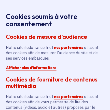
Panneau de gestion des cookies
Aller au menu
Aller au contenu principal
Aller au pied de page
Menu
Je re
Cookies soumis à votre
Offres d'emploi et de stage de la
Accueil
consentement
Région Île-de-France
Cookies de mesure d’audience
Notre site iledefrance.fr et
nos partenaires
utilisent
Offres d'emploi et de
des cookies afin de mesurer l’audience du site et de
ses services embarqués.
stage de la Région Île-
Afficher plus d’informations
de-France
Cookies de fourniture de contenus
multimédia
Partager
Notre site iledefrance.fr et
nos partenaires
utilisent
des cookies afin de vous permettre de lire des
contenus (vidéos, audio et autres) proposés par le