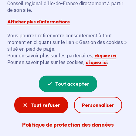
Partager sur Facebook
Partager sur Twitter
Partager sur Linkedin
Copier dans le presse-papier
Conseil régional d’Ile-de-France directement à partir
de son site.
Afficher plus d’informations
Vous pourrez retirer votre consentement à tout
moment en cliquant sur le lien « Gestion des cookies »
Vous recherchez un emploi dans
situé en pied de page.
l'informatique, la communication, le
Pour en savoir plus sur les partenaires,
cliquez ici
.
Pour en savoir plus sur les cookies,
cliquez ici
.
marketing, la comptabilité... ? Un poste
de cuisinier ou d'agent d'entretien ?
Tout accepter
Consultez toutes les offres d'emploi, de
stage et d'alternance proposées dans les
Tout refuser
Personnaliser
services de la Région Île-de-France et ses
lycées. Si besoin, envoyez une
Politique de protection des données
candidature spontanée.