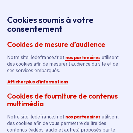
Panneau de gestion des cookies
Aller au menu
Aller au contenu principal
Aller au pied de page
Menu
Je re
Cookies soumis à votre
Offres d'emploi et de stage de la
Accueil
consentement
Région Île-de-France
Cookies de mesure d’audience
Notre site iledefrance.fr et
nos partenaires
utilisent
Offres d'emploi et de
des cookies afin de mesurer l’audience du site et de
ses services embarqués.
stage de la Région Île-
Afficher plus d’informations
de-France
Cookies de fourniture de contenus
multimédia
Partager
Notre site iledefrance.fr et
nos partenaires
utilisent
des cookies afin de vous permettre de lire des
contenus (vidéos, audio et autres) proposés par le