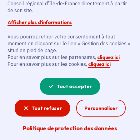
Partager sur Facebook
Partager sur Twitter
Partager sur Linkedin
Copier dans le presse-papier
Conseil régional d’Ile-de-France directement à partir
de son site.
Afficher plus d’informations
Vous pourrez retirer votre consentement à tout
moment en cliquant sur le lien « Gestion des cookies »
Vous recherchez un emploi dans
situé en pied de page.
l'informatique, la communication, le
Pour en savoir plus sur les partenaires,
cliquez ici
.
Pour en savoir plus sur les cookies,
cliquez ici
.
marketing, la comptabilité... ? Un poste
de cuisinier ou d'agent d'entretien ?
Tout accepter
Consultez toutes les offres d'emploi, de
stage et d'alternance proposées dans les
Tout refuser
Personnaliser
services de la Région Île-de-France et ses
lycées. Si besoin, envoyez une
Politique de protection des données
candidature spontanée.