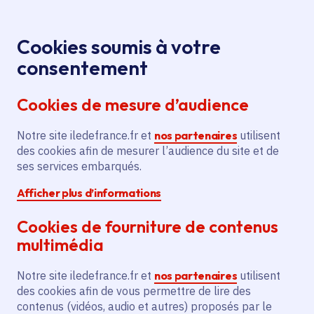
Panneau de gestion des cookies
Aller au menu
Aller au contenu principal
Aller au pied de page
Menu
Je re
Cookies soumis à votre
Offres d'emploi et de stage de la
Accueil
consentement
Région Île-de-France
Cookies de mesure d’audience
Notre site iledefrance.fr et
nos partenaires
utilisent
Offres d'emploi et de
des cookies afin de mesurer l’audience du site et de
ses services embarqués.
stage de la Région Île-
Afficher plus d’informations
de-France
Cookies de fourniture de contenus
multimédia
Partager
Notre site iledefrance.fr et
nos partenaires
utilisent
des cookies afin de vous permettre de lire des
contenus (vidéos, audio et autres) proposés par le