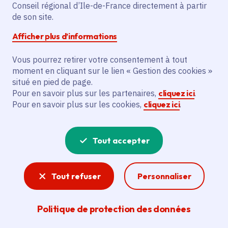
Partager sur Facebook
Partager sur Twitter
Partager sur Linkedin
Copier dans le presse-papier
Conseil régional d’Ile-de-France directement à partir
de son site.
Afficher plus d’informations
Vous pourrez retirer votre consentement à tout
moment en cliquant sur le lien « Gestion des cookies »
Vous recherchez un emploi dans
situé en pied de page.
l'informatique, la communication, le
Pour en savoir plus sur les partenaires,
cliquez ici
.
Pour en savoir plus sur les cookies,
cliquez ici
.
marketing, la comptabilité... ? Un poste
de cuisinier ou d'agent d'entretien ?
Tout accepter
Consultez toutes les offres d'emploi, de
stage et d'alternance proposées dans les
Tout refuser
Personnaliser
services de la Région Île-de-France et ses
lycées. Si besoin, envoyez une
Politique de protection des données
candidature spontanée.