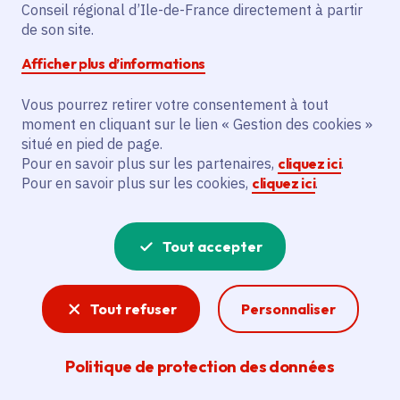
Partager sur Facebook
Partager sur Twitter
Partager sur Linkedin
Copier dans le presse-papier
Conseil régional d’Ile-de-France directement à partir
de son site.
Afficher plus d’informations
Vous pourrez retirer votre consentement à tout
moment en cliquant sur le lien « Gestion des cookies »
Vous recherchez un emploi dans
situé en pied de page.
l'informatique, la communication, le
Pour en savoir plus sur les partenaires,
cliquez ici
.
Pour en savoir plus sur les cookies,
cliquez ici
.
marketing, la comptabilité... ? Un poste
de cuisinier ou d'agent d'entretien ?
Tout accepter
Consultez toutes les offres d'emploi, de
stage et d'alternance proposées dans les
Tout refuser
Personnaliser
services de la Région Île-de-France et ses
lycées. Si besoin, envoyez une
Politique de protection des données
candidature spontanée.