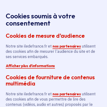
Panneau de gestion des cookies
Aller au menu
Aller au contenu principal
Aller au pied de page
Menu
Je re
Cookies soumis à votre
Offres d'emploi et de stage de la
Accueil
consentement
Région Île-de-France
Cookies de mesure d’audience
Notre site iledefrance.fr et
nos partenaires
utilisent
Offres d'emploi et de
des cookies afin de mesurer l’audience du site et de
ses services embarqués.
stage de la Région Île-
Afficher plus d’informations
de-France
Cookies de fourniture de contenus
multimédia
Partager
Notre site iledefrance.fr et
nos partenaires
utilisent
des cookies afin de vous permettre de lire des
contenus (vidéos, audio et autres) proposés par le