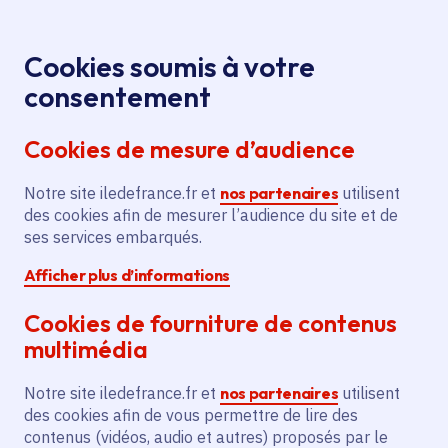
Panneau de gestion des cookies
Aller au menu
Aller au contenu principal
Aller au pied de page
Menu
Je re
Cookies soumis à votre
Offres d'emploi et de stage de la
Accueil
consentement
Région Île-de-France
Cookies de mesure d’audience
Notre site iledefrance.fr et
nos partenaires
utilisent
Offres d'emploi et de
des cookies afin de mesurer l’audience du site et de
ses services embarqués.
stage de la Région Île-
Afficher plus d’informations
de-France
Cookies de fourniture de contenus
multimédia
Partager
Notre site iledefrance.fr et
nos partenaires
utilisent
des cookies afin de vous permettre de lire des
contenus (vidéos, audio et autres) proposés par le