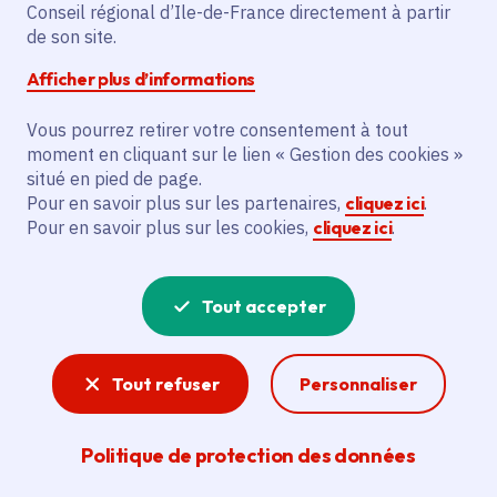
Partager sur Facebook
Partager sur Twitter
Partager sur Linkedin
Copier dans le presse-papier
Conseil régional d’Ile-de-France directement à partir
de son site.
Afficher plus d’informations
Vous pourrez retirer votre consentement à tout
moment en cliquant sur le lien « Gestion des cookies »
Vous recherchez un emploi dans
situé en pied de page.
l'informatique, la communication, le
Pour en savoir plus sur les partenaires,
cliquez ici
.
Pour en savoir plus sur les cookies,
cliquez ici
.
marketing, la comptabilité... ? Un poste
de cuisinier ou d'agent d'entretien ?
Tout accepter
Consultez toutes les offres d'emploi, de
stage et d'alternance proposées dans les
Tout refuser
Personnaliser
services de la Région Île-de-France et ses
lycées. Si besoin, envoyez une
Politique de protection des données
candidature spontanée.