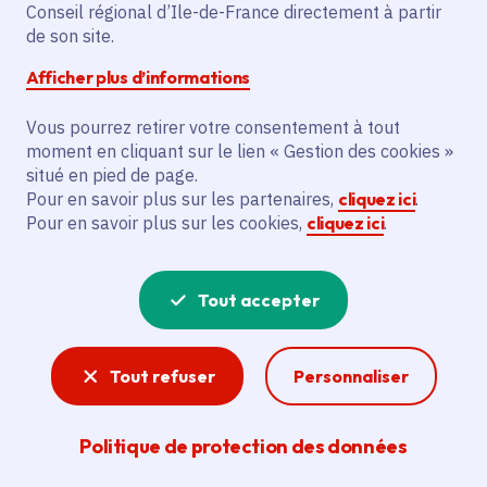
Partager sur Facebook
Partager sur Twitter
Partager sur Linkedin
Copier dans le presse-papier
Conseil régional d’Ile-de-France directement à partir
de son site.
Afficher plus d’informations
Vous pourrez retirer votre consentement à tout
moment en cliquant sur le lien « Gestion des cookies »
Vous recherchez un emploi dans
situé en pied de page.
l'informatique, la communication, le
Pour en savoir plus sur les partenaires,
cliquez ici
.
Pour en savoir plus sur les cookies,
cliquez ici
.
marketing, la comptabilité... ? Un poste
de cuisinier ou d'agent d'entretien ?
Tout accepter
Consultez toutes les offres d'emploi, de
stage et d'alternance proposées dans les
Tout refuser
Personnaliser
services de la Région Île-de-France et ses
lycées. Si besoin, envoyez une
Politique de protection des données
candidature spontanée.