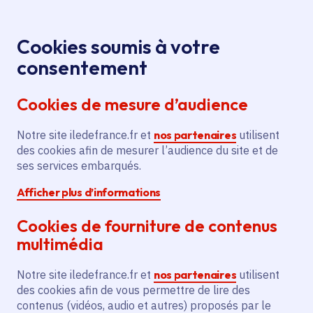
Panneau de gestion des cookies
Aller au menu
Aller au contenu principal
Aller au pied de page
Menu
Je re
Cookies soumis à votre
Offres d'emploi et de stage de la
Accueil
consentement
Région Île-de-France
Cookies de mesure d’audience
Notre site iledefrance.fr et
nos partenaires
utilisent
Offres d'emploi et de
des cookies afin de mesurer l’audience du site et de
ses services embarqués.
stage de la Région Île-
Afficher plus d’informations
de-France
Cookies de fourniture de contenus
multimédia
Partager
Notre site iledefrance.fr et
nos partenaires
utilisent
des cookies afin de vous permettre de lire des
contenus (vidéos, audio et autres) proposés par le