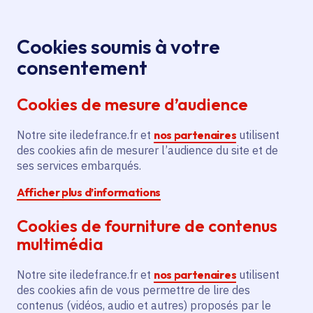
Panneau de gestion des cookies
Aller au menu
Aller au contenu principal
Aller au pied de page
Menu
Je re
Cookies soumis à votre
Offres d'emploi et de stage de la
Accueil
consentement
Région Île-de-France
Cookies de mesure d’audience
Notre site iledefrance.fr et
nos partenaires
utilisent
Offres d'emploi et de
des cookies afin de mesurer l’audience du site et de
ses services embarqués.
stage de la Région Île-
Afficher plus d’informations
de-France
Cookies de fourniture de contenus
multimédia
Partager
Notre site iledefrance.fr et
nos partenaires
utilisent
des cookies afin de vous permettre de lire des
contenus (vidéos, audio et autres) proposés par le