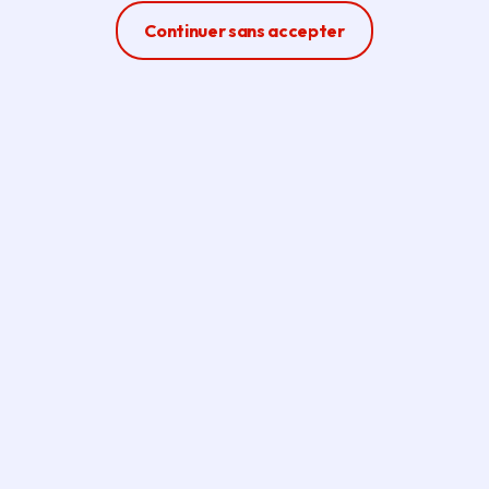
Ferme la modale
Continuer sans accepter
Offres d'emploi,
apprentissage et stage à la
Région Île-de-France (au
siège et dans les lycées)
Consultez les offres et
candidatez en ligne ou envoyez
une candidature spontanée en
ligne