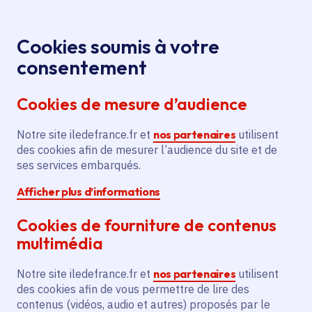
Panneau de gestion des cookies
Aller au menu
Aller au contenu principal
Aller au pied de page
Menu
Je re
Cookies soumis à votre
Offres d'emploi et de stage de la
Accueil
consentement
Région Île-de-France
Cookies de mesure d’audience
Notre site iledefrance.fr et
nos partenaires
utilisent
Offres d'emploi et de
des cookies afin de mesurer l’audience du site et de
ses services embarqués.
stage de la Région Île-
Afficher plus d’informations
de-France
Cookies de fourniture de contenus
multimédia
Partager
Notre site iledefrance.fr et
nos partenaires
utilisent
des cookies afin de vous permettre de lire des
contenus (vidéos, audio et autres) proposés par le