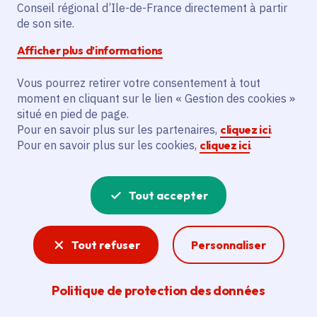
Partager sur Facebook
Partager sur Twitter
Partager sur Linkedin
Copier dans le presse-papier
Conseil régional d’Ile-de-France directement à partir
de son site.
Afficher plus d’informations
Vous pourrez retirer votre consentement à tout
moment en cliquant sur le lien « Gestion des cookies »
Vous recherchez un emploi dans
situé en pied de page.
l'informatique, la communication, le
Pour en savoir plus sur les partenaires,
cliquez ici
.
Pour en savoir plus sur les cookies,
cliquez ici
.
marketing, la comptabilité... ? Un poste
de cuisinier ou d'agent d'entretien ?
Tout accepter
Consultez toutes les offres d'emploi, de
stage et d'alternance proposées dans les
Tout refuser
Personnaliser
services de la Région Île-de-France et ses
lycées. Si besoin, envoyez une
Politique de protection des données
candidature spontanée.