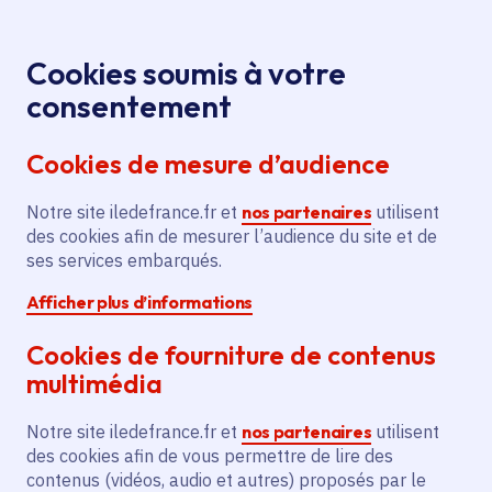
Panneau de gestion des cookies
Aller au menu
Aller au contenu principal
Aller au pied de page
Menu
Je re
Cookies soumis à votre
Offres d'emploi et de stage de la
Accueil
consentement
Région Île-de-France
Cookies de mesure d’audience
Notre site iledefrance.fr et
nos partenaires
utilisent
Offres d'emploi et de
des cookies afin de mesurer l’audience du site et de
ses services embarqués.
stage de la Région Île-
Afficher plus d’informations
de-France
Cookies de fourniture de contenus
multimédia
Partager
Notre site iledefrance.fr et
nos partenaires
utilisent
des cookies afin de vous permettre de lire des
contenus (vidéos, audio et autres) proposés par le