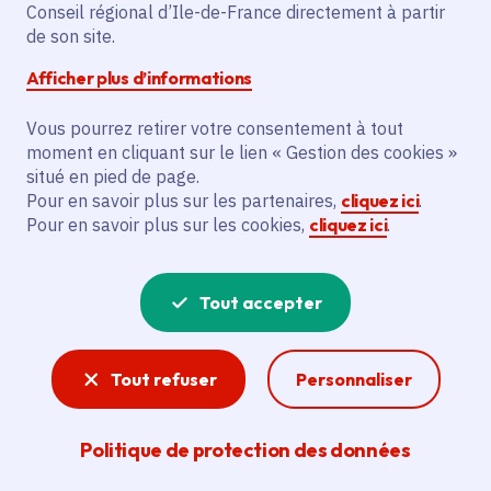
Partager sur Facebook
Partager sur Twitter
Partager sur Linkedin
Copier dans le presse-papier
Conseil régional d’Ile-de-France directement à partir
de son site.
Afficher plus d’informations
Vous pourrez retirer votre consentement à tout
moment en cliquant sur le lien « Gestion des cookies »
Vous recherchez un emploi dans
situé en pied de page.
l'informatique, la communication, le
Pour en savoir plus sur les partenaires,
cliquez ici
.
Pour en savoir plus sur les cookies,
cliquez ici
.
marketing, la comptabilité... ? Un poste
de cuisinier ou d'agent d'entretien ?
Tout accepter
Consultez toutes les offres d'emploi, de
stage et d'alternance proposées dans les
Tout refuser
Personnaliser
services de la Région Île-de-France et ses
lycées. Si besoin, envoyez une
Politique de protection des données
candidature spontanée.