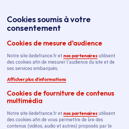
Panneau de gestion des cookies
Aller au menu
Aller au contenu principal
Aller au pied de page
Menu
Je re
Cookies soumis à votre
Offres d'emploi et de stage de la
Accueil
consentement
Région Île-de-France
Cookies de mesure d’audience
Notre site iledefrance.fr et
nos partenaires
utilisent
Offres d'emploi et de
des cookies afin de mesurer l’audience du site et de
ses services embarqués.
stage de la Région Île-
Afficher plus d’informations
de-France
Cookies de fourniture de contenus
multimédia
Partager
Notre site iledefrance.fr et
nos partenaires
utilisent
des cookies afin de vous permettre de lire des
contenus (vidéos, audio et autres) proposés par le