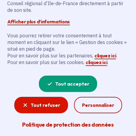
Partager sur Facebook
Partager sur Twitter
Partager sur Linkedin
Copier dans le presse-papier
Conseil régional d’Ile-de-France directement à partir
de son site.
Afficher plus d’informations
Vous pourrez retirer votre consentement à tout
moment en cliquant sur le lien « Gestion des cookies »
Vous recherchez un emploi dans
situé en pied de page.
l'informatique, la communication, le
Pour en savoir plus sur les partenaires,
cliquez ici
.
Pour en savoir plus sur les cookies,
cliquez ici
.
marketing, la comptabilité... ? Un poste
de cuisinier ou d'agent d'entretien ?
Tout accepter
Consultez toutes les offres d'emploi, de
stage et d'alternance proposées dans les
Tout refuser
Personnaliser
services de la Région Île-de-France et ses
lycées. Si besoin, envoyez une
Politique de protection des données
candidature spontanée.