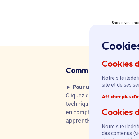
Cookie
Cookies 
Comment faire
?
Notre site iledef
site et de ses s
► Pour une recherche d'emp
Cliquez dans le tableau ci-de
Afficher plus d’
technique fait que vous remo
Cookies d
en compte votre choix. Vous 
apprentissage, stage), mot-cl
Notre site iledef
des contenus (vi