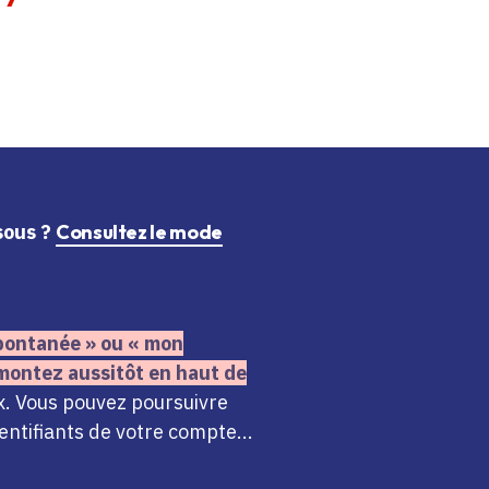
ssous ?
Consultez le mode
 spontanée » ou « mon
montez aussitôt en haut de
x. Vous pouvez poursuivre
ntifiants de votre compte...