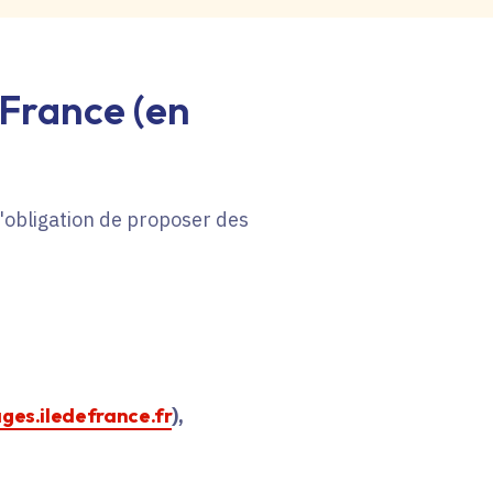
-France (en
 l'obligation de proposer des
ages.iledefrance.fr
),