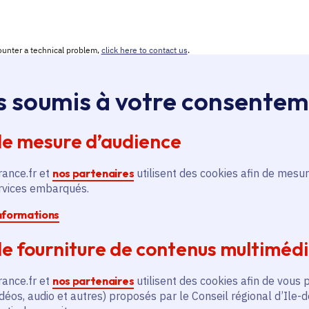
s soumis à votre consente
de mesure d’audience
rance.fr et
nos partenaires
utilisent des cookies afin de mesur
ervices embarqués.
loi, apprentissage, stage
ssus sur le bouton « Liste d'offres » pour qu'il soit en
informations
ntez aussitôt en haut de page. Redescendez au niveau d
e fourniture de contenus multiméd
pouvez alors faire une recherche par catégorie (emplo
é, filière et département (75, 77, 78, 91, 92, 93, 94, 9
rance.fr et
nos partenaires
utilisent des cookies afin de vous 
déos, audio et autres) proposés par le Conseil régional d’Ile-