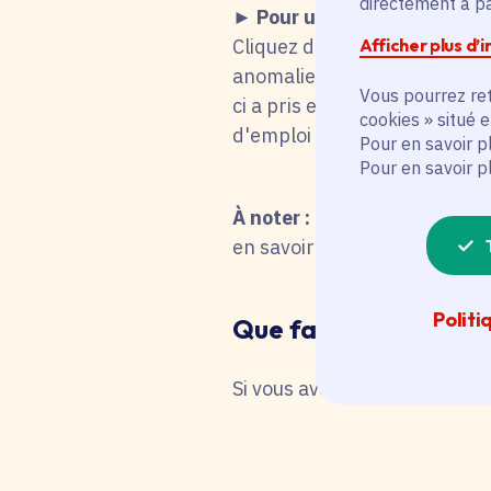
directement à par
► Pour une candidature s
Afficher plus d’
Cliquez dans le tableau ci-d
anomalie technique fait que
Vous pourrez ret
ci a pris en compte votre cho
cookies » situé 
d'emploi titulaire de la fonc
Pour en savoir p
Pour en savoir p
À noter :
pour une recherche 
en savoir plus en interrog
Politi
Que faire en cas de 
Si vous avez besoin d'une as