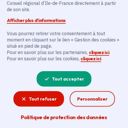
Partager sur Facebook
Partager sur Twitter
Partager sur Linkedin
Copier dans le presse-papier
Conseil régional d’Ile-de-France directement à partir
de son site.
Afficher plus d’informations
Vous pourrez retirer votre consentement à tout
moment en cliquant sur le lien « Gestion des cookies »
Vous recherchez un emploi dans
situé en pied de page.
l'informatique, la communication, le
Pour en savoir plus sur les partenaires,
cliquez ici
.
Pour en savoir plus sur les cookies,
cliquez ici
.
marketing, la comptabilité... ? Un poste
de cuisinier ou d'agent d'entretien ?
Tout accepter
Consultez toutes les offres d'emploi, de
stage et d'alternance proposées dans les
Tout refuser
Personnaliser
services de la Région Île-de-France et ses
lycées. Si besoin, envoyez une
Politique de protection des données
candidature spontanée.