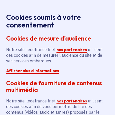
Panneau de gestion des cookies
Aller au menu
Aller au contenu principal
Aller au pied de page
Menu
Je re
Cookies soumis à votre
Offres d'emploi et de stage de la
Accueil
consentement
Région Île-de-France
Cookies de mesure d’audience
Notre site iledefrance.fr et
nos partenaires
utilisent
Offres d'emploi et de
des cookies afin de mesurer l’audience du site et de
ses services embarqués.
stage de la Région Île-
Afficher plus d’informations
de-France
Cookies de fourniture de contenus
multimédia
Partager
Notre site iledefrance.fr et
nos partenaires
utilisent
des cookies afin de vous permettre de lire des
contenus (vidéos, audio et autres) proposés par le