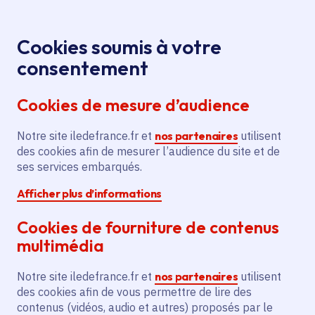
Panneau de gestion des cookies
Aller au menu
Aller au contenu principal
Aller au pied de page
Menu
Je re
Cookies soumis à votre
Offres d'emploi et de stage de la
Accueil
consentement
Région Île-de-France
Cookies de mesure d’audience
Notre site iledefrance.fr et
nos partenaires
utilisent
Offres d'emploi et de
des cookies afin de mesurer l’audience du site et de
ses services embarqués.
stage de la Région Île-
Afficher plus d’informations
de-France
Cookies de fourniture de contenus
multimédia
Partager
Notre site iledefrance.fr et
nos partenaires
utilisent
des cookies afin de vous permettre de lire des
contenus (vidéos, audio et autres) proposés par le