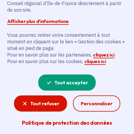
Partager sur Facebook
Partager sur Twitter
Partager sur Linkedin
Copier dans le presse-papier
Conseil régional d’Ile-de-France directement à partir
de son site.
Afficher plus d’informations
Vous pourrez retirer votre consentement à tout
moment en cliquant sur le lien « Gestion des cookies »
Vous recherchez un emploi dans
situé en pied de page.
l'informatique, la communication, le
Pour en savoir plus sur les partenaires,
cliquez ici
.
Pour en savoir plus sur les cookies,
cliquez ici
.
marketing, la comptabilité... ? Un poste
de cuisinier ou d'agent d'entretien ?
Tout accepter
Consultez toutes les offres d'emploi, de
stage et d'alternance proposées dans les
Tout refuser
Personnaliser
services de la Région Île-de-France et ses
lycées. Si besoin, envoyez une
Politique de protection des données
candidature spontanée.