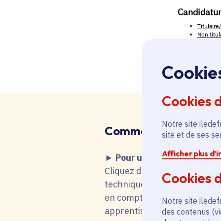
Cookie
Cookies 
Notre site iledef
Comment faire
?
site et de ses s
Afficher plus d’
► Pour une recherche d'emp
Cliquez dans le tableau ci-de
Cookies d
technique fait que vous remo
en compte votre choix. Vous 
Notre site iledef
apprentissage, stage), mot-cl
des contenus (vi