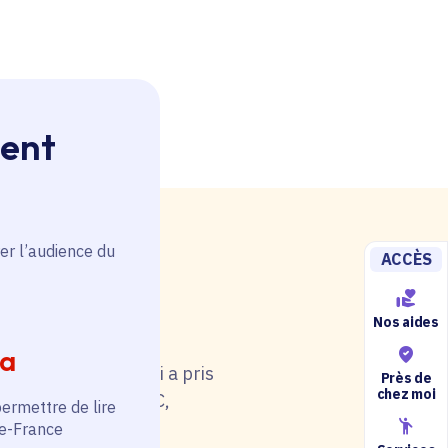
ment
er l’audience du
ACCÈS
Nos aides
 rouge. Une anomalie
ia
u tableau. Celui-ci a pris
Près de
chez moi
i de catégorie A/B/C,
permettre de lire
5).
de-France