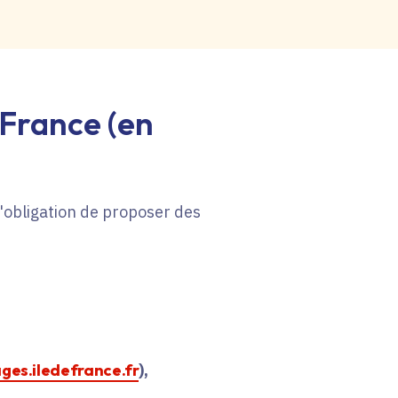
-France (en
 l'obligation de proposer des
ages.iledefrance.fr
),