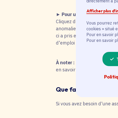
directement à par
Afficher plus d’
► Pour une candidature s
Cliquez dans le tableau ci-d
Vous pourrez ret
anomalie technique fait que
cookies » situé 
Pour en savoir p
ci a pris en compte votre cho
Pour en savoir p
d'emploi titulaire de la fonc
À noter :
pour une recherche 
en savoir plus en interrog
Politi
Que faire en cas de 
Si vous avez besoin d'une as