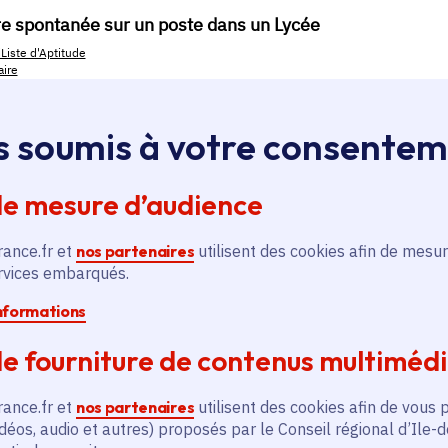
s soumis à votre consente
de mesure d’audience
rance.fr et
nos partenaires
utilisent des cookies afin de mesur
ervices embarqués.
informations
loi, apprentissage, stage
ssus sur le bouton « Liste d'offres » pour qu'il soit en
e fourniture de contenus multiméd
ntez aussitôt en haut de page. Redescendez au niveau d
pouvez alors faire une recherche par catégorie (emplo
rance.fr et
nos partenaires
utilisent des cookies afin de vous 
é, filière et département (75, 77, 78, 91, 92, 93, 94, 9
déos, audio et autres) proposés par le Conseil régional d’Ile-