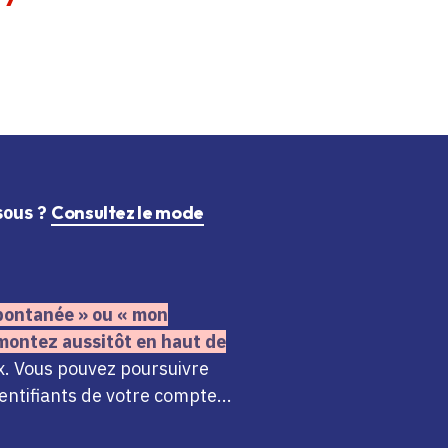
ssous ?
Consultez le mode
 spontanée » ou « mon
montez aussitôt en haut de
x. Vous pouvez poursuivre
ntifiants de votre compte...