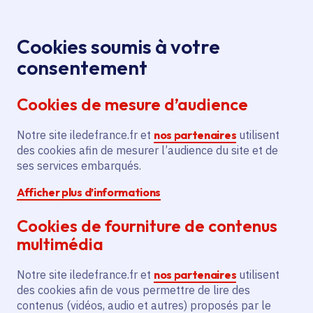
Panneau de gestion des cookies
Aller au menu
Aller au contenu principal
Aller au pied de page
Menu
Je re
Cookies soumis à votre
Offres d'emploi et de stage de la
Accueil
consentement
Région Île-de-France
Cookies de mesure d’audience
Notre site iledefrance.fr et
nos partenaires
utilisent
Offres d'emploi et de
des cookies afin de mesurer l’audience du site et de
ses services embarqués.
stage de la Région Île-
Afficher plus d’informations
de-France
Cookies de fourniture de contenus
multimédia
Partager
Notre site iledefrance.fr et
nos partenaires
utilisent
des cookies afin de vous permettre de lire des
contenus (vidéos, audio et autres) proposés par le