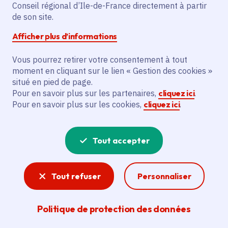
Partager sur Facebook
Partager sur Twitter
Partager sur Linkedin
Copier dans le presse-papier
Conseil régional d’Ile-de-France directement à partir
de son site.
Afficher plus d’informations
Vous pourrez retirer votre consentement à tout
moment en cliquant sur le lien « Gestion des cookies »
Vous recherchez un emploi dans
situé en pied de page.
l'informatique, la communication, le
Pour en savoir plus sur les partenaires,
cliquez ici
.
Pour en savoir plus sur les cookies,
cliquez ici
.
marketing, la comptabilité... ? Un poste
de cuisinier ou d'agent d'entretien ?
Tout accepter
Consultez toutes les offres d'emploi, de
stage et d'alternance proposées dans les
Tout refuser
Personnaliser
services de la Région Île-de-France et ses
lycées. Si besoin, envoyez une
Politique de protection des données
candidature spontanée.