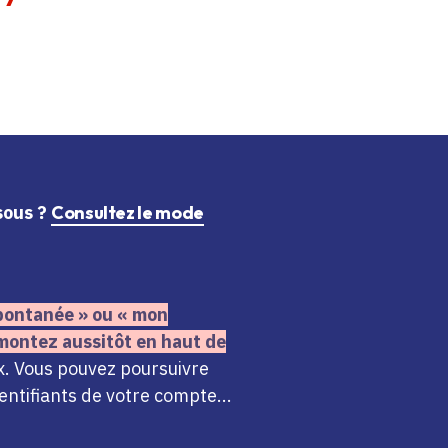
ssous ?
Consultez le mode
 spontanée » ou « mon
montez aussitôt en haut de
x. Vous pouvez poursuivre
ntifiants de votre compte...