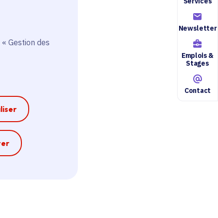
Services
Newsletter
 « Gestion des
Emplois &
Stages
Contact
liser
e
ter