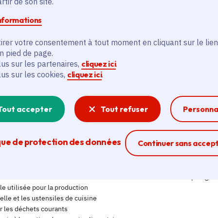
tir de son site.
informations
irer votre consentement à tout moment en cliquant sur le lien
en pied de page.
lus sur les partenaires,
cliquez ici
.
lus sur les cookies,
cliquez ici
.
Tout accepter
Tout refuser
Personna
que de protection des données
Ferme la modal
Continuer sans accep