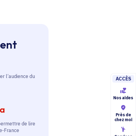
ment
er l’audience du
ACCÈS
Nos aides
ia
Près de
chez moi
permettre de lire
de-France