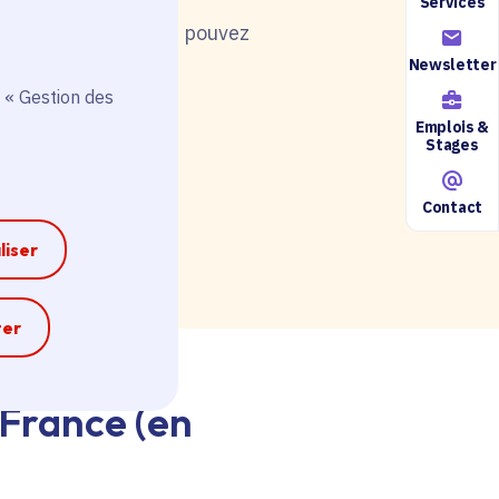
Services
nt de postuler, vous pouvez
Newsletter
 « Gestion des
Emplois &
Stages
ire accessible ici.
Contact
liser
e
ter
-France (en