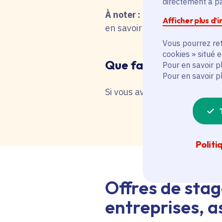
directement à par
À noter :
pour une recherche 
Afficher plus d’
en savoir plus en interrog
Vous pourrez ret
cookies » situé 
Que faire en cas de 
Pour en savoir p
Pour en savoir p
Si vous avez besoin d'une as
Politi
Offres de stag
entreprises, as