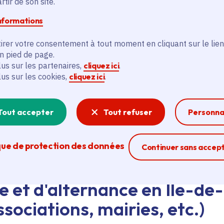
tir de son site.
d'emploi au siège de la Région ou dans les lycées, ava
informations
eant nos agents Ambassadeurs.
Plus d'infos.
irer votre consentement à tout moment en cliquant sur le lien
en pied de page.
problème technique ?
lus sur les partenaires,
cliquez ici
.
lus sur les cookies,
cliquez ici
.
sistance technique, écrivez-nous en utilisant
le formula
Tout accepter
Tout refuser
Personna
que de protection des données
Ferme la modal
Continuer sans accep
e et d'alternance en Île-de
sociations, mairies, etc.)