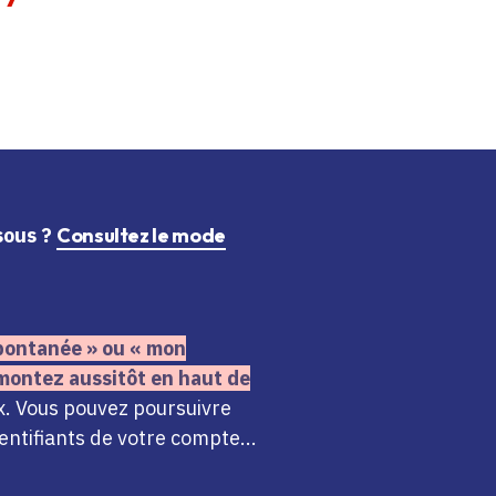
ssous ?
Consultez le mode
 spontanée » ou « mon
montez aussitôt en haut de
x. Vous pouvez poursuivre
ntifiants de votre compte...