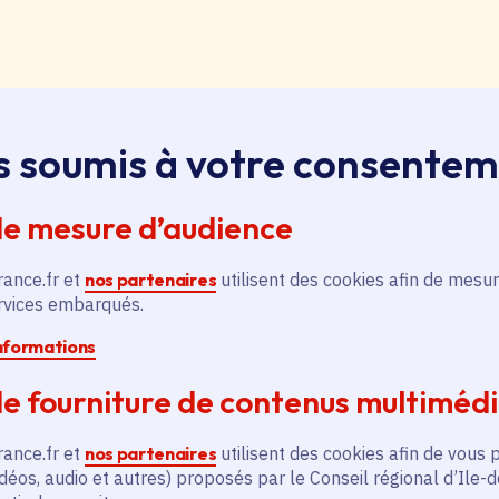
loi, apprentissage, stage
s soumis à votre consente
ssus sur le bouton « Liste d'offres » pour qu'il soit en
ntez aussitôt en haut de page. Redescendez au niveau d
pouvez alors faire une recherche par catégorie (emplo
de mesure d’audience
é, filière et département (75, 77, 78, 91, 92, 93, 94, 9
rance.fr et
nos partenaires
utilisent des cookies afin de mesur
ervices embarqués.
pontanée
informations
essus sur le bouton « Candidature spontanée » pour qu'
 vous remontez aussitôt en haut de page. Redescendez 
e fourniture de contenus multiméd
ix. Vous pouvez alors sélectionner siège ou lycées et v
tion publique ou non, apprenti, stagiaire) et candidatez.
rance.fr et
nos partenaires
utilisent des cookies afin de vous 
déos, audio et autres) proposés par le Conseil régional d’Ile-