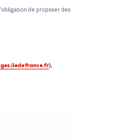
 l'obligation de proposer des
ages.iledefrance.fr
),