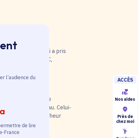
ment
 rouge. Une anomalie
u tableau. Celui-ci a pris
i de catégorie A/B/C,
5).
er l’audience du
ACCÈS
il soit en rouge. Une
Nos aides
au niveau du tableau. Celui-
ia
otre situation (chercheur
Près de
chez moi
permettre de lire
de-France