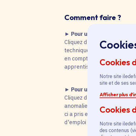
Comment faire
?
► Pour une recherche d'emp
Cookie
Cliquez dans le tableau ci-de
technique fait que vous remo
en compte votre choix. Vous 
Cookies 
apprentissage, stage), mot-cl
Notre site iledef
site et de ses s
► Pour une candidature s
Afficher plus d’
Cliquez dans le tableau ci-d
anomalie technique fait que
Cookies d
ci a pris en compte votre cho
d'emploi titulaire de la fonc
Notre site iledef
des contenus (vi