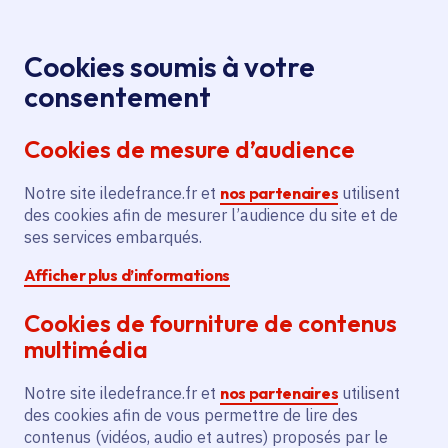
Panneau de gestion des cookies
Aller au menu
Aller au contenu principal
Aller au pied de page
Menu
Je re
Cookies soumis à votre
Offres d'emploi et de stage de la
Accueil
consentement
Région Île-de-France
Cookies de mesure d’audience
Notre site iledefrance.fr et
nos partenaires
utilisent
Offres d'emploi et de
des cookies afin de mesurer l’audience du site et de
ses services embarqués.
stage de la Région Île-
Afficher plus d’informations
de-France
Cookies de fourniture de contenus
multimédia
Partager
Notre site iledefrance.fr et
nos partenaires
utilisent
des cookies afin de vous permettre de lire des
contenus (vidéos, audio et autres) proposés par le