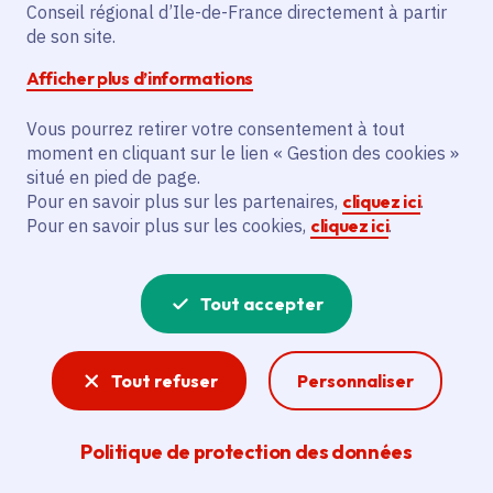
Partager sur Facebook
Partager sur Twitter
Partager sur Linkedin
Copier dans le presse-papier
Conseil régional d’Ile-de-France directement à partir
de son site.
Afficher plus d’informations
Vous pourrez retirer votre consentement à tout
moment en cliquant sur le lien « Gestion des cookies »
Vous recherchez un emploi dans
situé en pied de page.
l'informatique, la communication, le
Pour en savoir plus sur les partenaires,
cliquez ici
.
Pour en savoir plus sur les cookies,
cliquez ici
.
marketing, la comptabilité... ? Un poste
de cuisinier ou d'agent d'entretien ?
Tout accepter
Consultez toutes les offres d'emploi, de
stage et d'alternance proposées dans les
Tout refuser
Personnaliser
services de la Région Île-de-France et ses
lycées. Si besoin, envoyez une
Politique de protection des données
candidature spontanée.