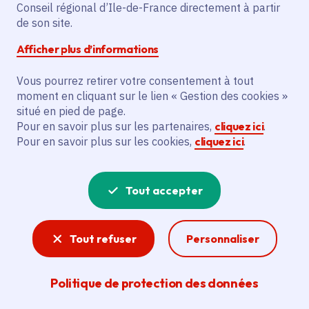
Partager sur Facebook
Partager sur Twitter
Partager sur Linkedin
Copier dans le presse-papier
Conseil régional d’Ile-de-France directement à partir
de son site.
Afficher plus d’informations
Vous pourrez retirer votre consentement à tout
moment en cliquant sur le lien « Gestion des cookies »
Vous recherchez un emploi dans
situé en pied de page.
l'informatique, la communication, le
Pour en savoir plus sur les partenaires,
cliquez ici
.
Pour en savoir plus sur les cookies,
cliquez ici
.
marketing, la comptabilité... ? Un poste
de cuisinier ou d'agent d'entretien ?
Tout accepter
Consultez toutes les offres d'emploi, de
stage et d'alternance proposées dans les
Tout refuser
Personnaliser
services de la Région Île-de-France et ses
lycées. Si besoin, envoyez une
Politique de protection des données
candidature spontanée.