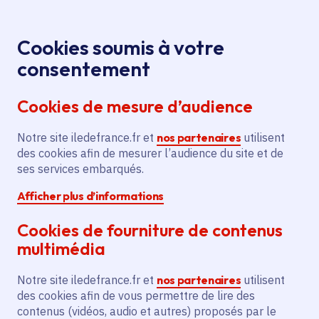
Panneau de gestion des cookies
Aller au menu
Aller au contenu principal
Aller au pied de page
Menu
Je re
Cookies soumis à votre
Offres d'emploi et de stage de la
Accueil
consentement
Région Île-de-France
Cookies de mesure d’audience
Notre site iledefrance.fr et
nos partenaires
utilisent
Offres d'emploi et de
des cookies afin de mesurer l’audience du site et de
ses services embarqués.
stage de la Région Île-
Afficher plus d’informations
de-France
Cookies de fourniture de contenus
multimédia
Partager
Notre site iledefrance.fr et
nos partenaires
utilisent
des cookies afin de vous permettre de lire des
contenus (vidéos, audio et autres) proposés par le