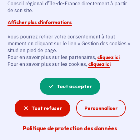
Partager sur Facebook
Partager sur Twitter
Partager sur Linkedin
Copier dans le presse-papier
Conseil régional d’Ile-de-France directement à partir
de son site.
Afficher plus d’informations
Vous pourrez retirer votre consentement à tout
moment en cliquant sur le lien « Gestion des cookies »
Vous recherchez un emploi dans
situé en pied de page.
l'informatique, la communication, le
Pour en savoir plus sur les partenaires,
cliquez ici
.
Pour en savoir plus sur les cookies,
cliquez ici
.
marketing, la comptabilité... ? Un poste
de cuisinier ou d'agent d'entretien ?
Tout accepter
Consultez toutes les offres d'emploi, de
stage et d'alternance proposées dans les
Tout refuser
Personnaliser
services de la Région Île-de-France et ses
lycées. Si besoin, envoyez une
Politique de protection des données
candidature spontanée.