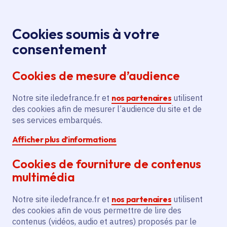
Panneau de gestion des cookies
Aller au menu
Aller au contenu principal
Aller au pied de page
Menu
Je re
Cookies soumis à votre
Offres d'emploi et de stage de la
Accueil
consentement
Région Île-de-France
Cookies de mesure d’audience
Notre site iledefrance.fr et
nos partenaires
utilisent
Offres d'emploi et de
des cookies afin de mesurer l’audience du site et de
ses services embarqués.
stage de la Région Île-
Afficher plus d’informations
de-France
Cookies de fourniture de contenus
multimédia
Partager
Notre site iledefrance.fr et
nos partenaires
utilisent
des cookies afin de vous permettre de lire des
contenus (vidéos, audio et autres) proposés par le