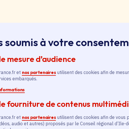
loi, apprentissage, stage
s soumis à votre consente
ssus sur le bouton « Liste d'offres » pour qu'il soit en
ntez aussitôt en haut de page. Redescendez au niveau d
pouvez alors faire une recherche par catégorie (emplo
de mesure d’audience
é, filière et département (75, 77, 78, 91, 92, 93, 94, 9
rance.fr et
nos partenaires
utilisent des cookies afin de mesur
ervices embarqués.
pontanée
informations
essus sur le bouton « Candidature spontanée » pour qu'
 vous remontez aussitôt en haut de page. Redescendez 
e fourniture de contenus multiméd
ix. Vous pouvez alors sélectionner siège ou lycées et v
tion publique ou non, apprenti, stagiaire) et candidatez.
rance.fr et
nos partenaires
utilisent des cookies afin de vous 
déos, audio et autres) proposés par le Conseil régional d’Ile-