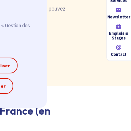
Services
nt de postuler, vous pouvez
Newsletter
 « Gestion des
Emplois &
Stages
ire accessible ici.
Contact
liser
e
ter
-France (en