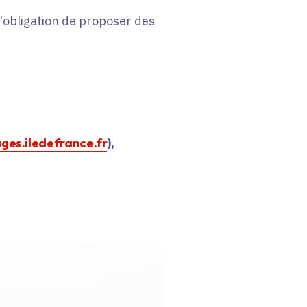
 l'obligation de proposer des
ages.iledefrance.fr
),