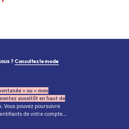
ssous ?
Consultez le mode
 spontanée » ou « mon
montez aussitôt en haut de
x. Vous pouvez poursuivre
ntifiants de votre compte...