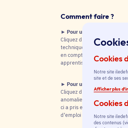
Comment faire
?
► Pour une recherche d'emp
Cookie
Cliquez dans le tableau ci-de
technique fait que vous remo
en compte votre choix. Vous 
Cookies 
apprentissage, stage), mot-cl
Notre site iledef
site et de ses s
► Pour une candidature s
Afficher plus d’
Cliquez dans le tableau ci-d
anomalie technique fait que
Cookies d
ci a pris en compte votre cho
d'emploi titulaire de la fonc
Notre site iledef
des contenus (vi