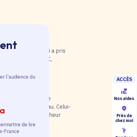
ment
 rouge. Une anomalie
u tableau. Celui-ci a pris
i de catégorie A/B/C,
5).
er l’audience du
ACCÈS
il soit en rouge. Une
Nos aides
au niveau du tableau. Celui-
ia
otre situation (chercheur
Près de
chez moi
permettre de lire
de-France