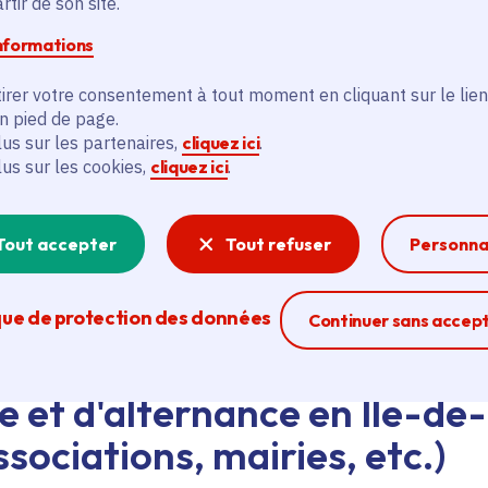
tir de son site.
d'emploi au siège de la Région ou dans les lycées, ava
informations
eant nos agents Ambassadeurs.
Plus d'infos.
irer votre consentement à tout moment en cliquant sur le lien
en pied de page.
problème technique ?
lus sur les partenaires,
cliquez ici
.
lus sur les cookies,
cliquez ici
.
sistance technique, écrivez-nous en utilisant
le formula
Tout accepter
Tout refuser
Personna
que de protection des données
Ferme la modal
Continuer sans accep
e et d'alternance en Île-de
sociations, mairies, etc.)