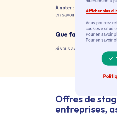
directement à par
À noter :
pour une recherche 
Afficher plus d’
en savoir plus en interrog
Vous pourrez ret
cookies » situé 
Que faire en cas de 
Pour en savoir p
Pour en savoir p
Si vous avez besoin d'une as
Politi
Offres de stag
entreprises, as