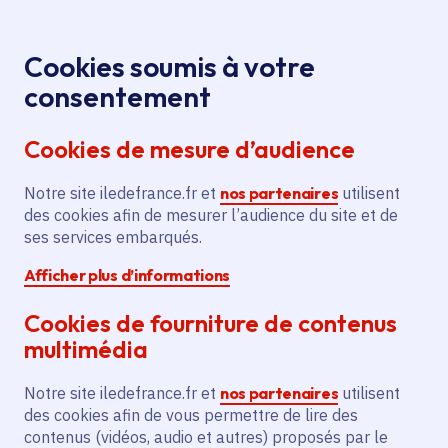
Panneau de gestion des cookies
Aller au menu
Aller au contenu principal
Aller au pied de page
Menu
Je re
Cookies soumis à votre
Offres d'emploi et de stage de la
Accueil
consentement
Région Île-de-France
Cookies de mesure d’audience
Notre site iledefrance.fr et
nos partenaires
utilisent
Offres d'emploi et de
des cookies afin de mesurer l’audience du site et de
ses services embarqués.
stage de la Région Île-
Afficher plus d’informations
de-France
Cookies de fourniture de contenus
multimédia
Partager
Notre site iledefrance.fr et
nos partenaires
utilisent
des cookies afin de vous permettre de lire des
contenus (vidéos, audio et autres) proposés par le