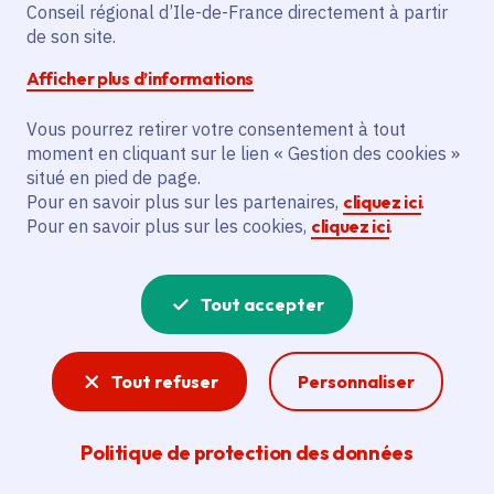
Partager sur Facebook
Partager sur Twitter
Partager sur Linkedin
Copier dans le presse-papier
Conseil régional d’Ile-de-France directement à partir
de son site.
Afficher plus d’informations
Vous pourrez retirer votre consentement à tout
moment en cliquant sur le lien « Gestion des cookies »
Vous recherchez un emploi dans
situé en pied de page.
l'informatique, la communication, le
Pour en savoir plus sur les partenaires,
cliquez ici
.
Pour en savoir plus sur les cookies,
cliquez ici
.
marketing, la comptabilité... ? Un poste
de cuisinier ou d'agent d'entretien ?
Tout accepter
Consultez toutes les offres d'emploi, de
stage et d'alternance proposées dans les
Tout refuser
Personnaliser
services de la Région Île-de-France et ses
lycées. Si besoin, envoyez une
Politique de protection des données
candidature spontanée.